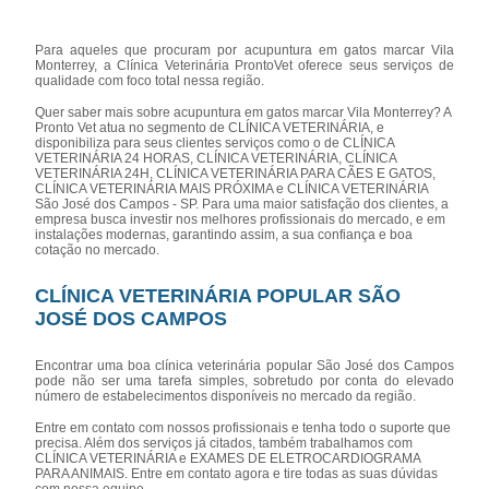
Para aqueles que procuram por acupuntura em gatos marcar Vila
Monterrey, a Clínica Veterinária ProntoVet oferece seus serviços de
qualidade com foco total nessa região.
Quer saber mais sobre acupuntura em gatos marcar Vila Monterrey? A
Pronto Vet atua no segmento de CLÍNICA VETERINÁRIA, e
disponibiliza para seus clientes serviços como o de CLÍNICA
VETERINÁRIA 24 HORAS, CLÍNICA VETERINÁRIA, CLÍNICA
VETERINÁRIA 24H, CLÍNICA VETERINÁRIA PARA CÃES E GATOS,
CLÍNICA VETERINÁRIA MAIS PRÓXIMA e CLÍNICA VETERINÁRIA
São José dos Campos - SP. Para uma maior satisfação dos clientes, a
empresa busca investir nos melhores profissionais do mercado, e em
instalações modernas, garantindo assim, a sua confiança e boa
cotação no mercado.
CLÍNICA VETERINÁRIA POPULAR SÃO
JOSÉ DOS CAMPOS
Encontrar uma boa clínica veterinária popular São José dos Campos
pode não ser uma tarefa simples, sobretudo por conta do elevado
número de estabelecimentos disponíveis no mercado da região.
Entre em contato com nossos profissionais e tenha todo o suporte que
precisa. Além dos serviços já citados, também trabalhamos com
CLÍNICA VETERINÁRIA e EXAMES DE ELETROCARDIOGRAMA
PARA ANIMAIS. Entre em contato agora e tire todas as suas dúvidas
com nossa equipe.