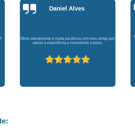
Fisioterapia para Pequenos Animais
Fis
Marly Rosa
Microchip para Cães
Microchipage
Microchipagem em Cachorros
Microchi
Microchipagem p
Cl
Experiência muito boa, trata meus animaizinhos super
et,
bem além de ter ótimos doutores que estão sempre
Microchipagem para Cachorro São Jo
p
disponíveis para retirar dúvidas.
Microchipagem para Gatos
Ozoniote
Ozonioterapia em Cães
Ozonioterap
Ozonioterapia para Cachorro
Ozonioterapia para Cachorro São J
Ozonioterapia para Cães I
Vacina Antirrábica para Cach
Vacina contra Raiva para Cacho
de:
Vacina de Giárdia para Cães
Vacina 
Vacina para Cachorros Caçapava
V