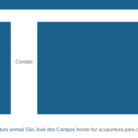
ara
Acupuntura Animal
Acupuntura Animal São José 
e
Acupuntura em Cachorro
Acupunt
Acupuntura para Cachorros
Acupuntu
ária
Contato
Acupuntura para Gatos
Castr
rama
Castração de Cachorro Adulto
s
Castração de Cachorro Fêm
a
Castração de Cachorro São José
Castração de Cães
Castração
s
Clínica 24 Horas Veterinária
Clínica 
ara
tura animal São José dos Campos
onde faz acupuntura para c
Clínica Veterinária Mais Próxima