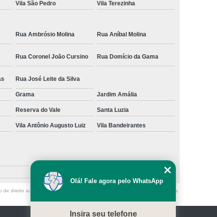
Vila São Pedro
Vila Terezinha
Rua Ambrósio Molina
Rua Aníbal Molina
Rua Coronel João Cursino
Rua Domício da Gama
as
Rua José Leite da Silva
Grama
Jardim Amália
Reserva do Vale
Santa Luzia
Vila Antônio Augusto Luiz
Vila Bandeirantes
Olá! Fale agora pelo WhatsApp
o de direito autoral – artigo 184 do Código Penal –
Lei 9610/98 - Lei de direitos
Insira seu telefone