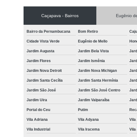
Caçapava - Bairros
Eugênio de
Bairro da Pernambucana
Bom Retiro
Caj
Cidade Vista Verde
Eugênio de Mello
Hon
Jardim Augusta
Jardim Bela Vista
Jar
Jardim Flores
Jardim Ismênia
Jard
Jardim Nova Detroit
Jardim Nova Michigan
Jard
Jardim Santa Cecília
Jardim Santa Hermínia
Jard
Jardim São José
Jardim São José Centro
Jar
Jardim Uira
Jardim Valparaíba
Jard
Portal do Ceu
Putim
Reca
Vila Adriana
Vila Adyana
Vila
Vila Industrial
Vila Iracema
Vila