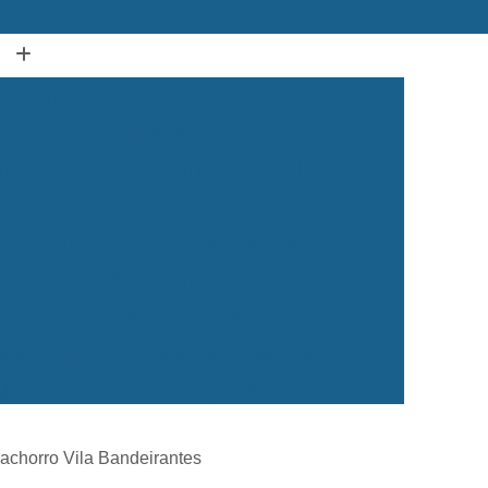
(12) 3939-2050
(12) 99134-1120
Acupuntura Animal Caçapava
dos Campos
Acupuntura em Animais
ura em Gatos
Acupuntura para Cachorro
ra para Cães e Gatos
Acupuntura para Gato
ação Animal
Castração de Cachorro
Castração de Cachorro Caçapava
ea
Castração de Cachorro Macho
 dos Campos
Castração de Cachorros
 de Cães e Gatos
Castração de Gatos
Veterinária 24 Horas
Clínica Veterinária 24h
achorro Vila Bandeirantes
Clínica Veterinária para Cães e Gatos