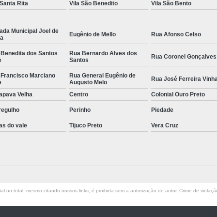
 Santa Rita
Vila São Benedito
Vila São Bento
ada Municipal Joel de
Eugênio de Mello
Rua Afonso Celso
la
 Benedita dos Santos
Rua Bernardo Alves dos
Rua Coronel Gonçalves
e
Santos
 Francisco Marciano
Rua General Eugênio de
Rua José Ferreira Vinh
e
Augusto Melo
apava Velha
Centro
Colonial Ouro Preto
regulho
Perinho
Piedade
as do vale
Tijuco Preto
Vera Cruz
l ou total, mesmo citando nossos links, é proibida sem a autorização do autor. Crime de violaçã