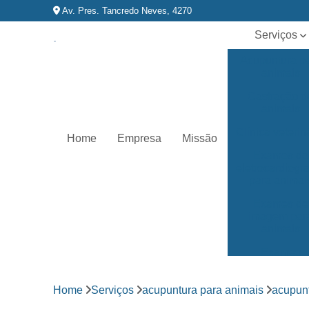
Av. Pres. Tancredo Neves, 4270
Serviços
Acupuntura p
animais
Castração d
animais
Clínica veterin
Home
Empresa
Missão
Exames de
eletrocardiog
para animai
Exames de
imagem par
animais
Exames
laboratoriai
Fisioterapia p
Home
Serviços
acupuntura para animais
acupun
animais