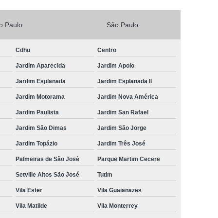
Vacina V4 para Gatos
Veterinario 24horas
o Paulo
São Paulo
Horas
Veterinária 24 Horas Perto de Mim
4h Perto de Mim
Veterinário 24 Horas
Cdhu
Centro
rinário 24 Horas Perto de Mim
Veterinário 24h
Jardim Aparecida
Jardim Apolo
eterinário 24hrs
Vet Popular 24 Horas
Jardim Esplanada
Jardim Esplanada II
ária Popular
Veterinária Popular 24 Horas
Jardim Motorama
Jardim Nova América
Jardim Paulista
Jardim San Rafael
nário Popular
Veterinário Popular 24 Horas
Jardim São Dimas
Jardim São Jorge
pular Perto de Mim
Veterinário Preço Popular
Jardim Topázio
Jardim Três José
Palmeiras de São José
Parque Martim Cecere
Setville Altos São José
Tutim
Vila Ester
Vila Guaianazes
Vila Matilde
Vila Monterrey