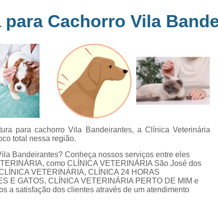
Clínica Veterinária Perto de Mim
Clíni
em
para Cachorro Vila Bande
s
Clínica Veterinária Popular Caçapava
C
ia
Clínica Veterinária Próximo de Mi
Exame de Eletrocardiograma em Animai
a
Exame de Eletrocardiograma em Cãe
24
Exame de Eletrocardiograma para Animai
Exame de Eletrocardio
s
Exame de Eletrocardiograma 
a para cachorro Vila Bandeirantes, a Clínica Veterinária
co total nessa região.
Exame de Eletrocardio
Vila Bandeirantes? Conheça nossos serviços entre eles
Exame de Eletrocardiograma para Gat
 VETERINÁRIA, como CLÍNICA VETERINÁRIA São José dos
 CLÍNICA VETERINÁRIA, CLÍNICA 24 HORAS
Exame de Raio X do Tórax para Ca
ES E GATOS, CLÍNICA VETERINÁRIA PERTO DE MIM e
Exame de Raio X para Cacho
 satisfação dos clientes através de um atendimento
Exame de Ultrassom Abdominal Cão