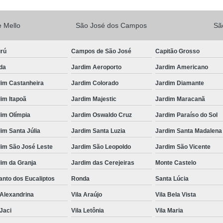
Vacina V10
Vacina V10 Importada
 Mello
São José dos Campos
Sã
Veterinario 24hs
Veterinária 24 
Veterinária 24h
Veterinária 2
urú
Campos de São José
Capitão Grosso
Veterinário 24 Horas Mais Próximo
Vete
da
Jardim Aeroporto
Jardim Americano
Veterinário 24h Perto de Mim
V
dim Castanheira
Jardim Colorado
Jardim Diamante
Veterinario a Preço Popular
Veterin
im Itapoã
Jardim Majestic
Jardim Maracanã
im Olímpia
Jardim Oswaldo Cruz
Jardim Paraíso do Sol
Veterinário 24 Horas Popular
Veteri
im Santa Júlia
Jardim Santa Luzia
Jardim Santa Madalena
Veterinário Popular 24h
Veterinário Po
dim São José Leste
Jardim São Leopoldo
Jardim São Vicente
im da Granja
Jardim das Cerejeiras
Monte Castelo
nto dos Eucaliptos
Ronda
Santa Lúcia
 Alexandrina
Vila Araújo
Vila Bela Vista
 Jaci
Vila Letônia
Vila Maria