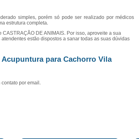
Exame de Ultrassom Abd
Exame de Ultrassom Abdominal
derado simples, porém só pode ser realizado por médicos
ma estrutura completa.
Exame de Ultrassom de Gato
 CASTRAÇÃO DE ANIMAIS. Por isso, aproveite a sua
Exame de Ultrassom para Ga
 atendentes estão dispostos a sanar todas as suas dúvidas
Exames Laboratoriais em Animai
Exames Laboratoriais para Cacho
 Acupuntura para Cachorro Vila
Exames Laboratoriais para Gat
Exames Laboratoriais Veterinários
 contato por email.
Exames Laboratoriais Veterinários São
Laboratório para Cães
Fisioterap
Fisioterapia Animal São Jos
Fisioterapia e Reabilitação Animal
Fisi
Fisioterapia para Cachorro
Fisiot