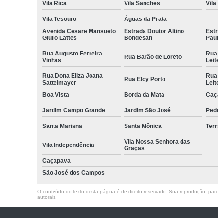
Vila Rica
Vila Sanches
Vila
Vila Tesouro
Águas da Prata
Avenida Cesare Mansueto
Estrada Doutor Altino
Estr
Giulio Lattes
Bondesan
Pau
Rua Augusto Ferreira
Rua
Rua Barão de Loreto
Vinhas
Leit
Rua Dona Eliza Joana
Rua
Rua Eloy Porto
Sattelmayer
Leit
Boa Vista
Borda da Mata
Caç
Jardim Campo Grande
Jardim São José
Ped
Santa Mariana
Santa Mônica
Terr
Vila Nossa Senhora das
Vila Independência
Graças
Caçapava
São José dos Campos
O conteúdo do texto desta página é de direito reservado. Sua reprodução, parcia
autorais
.