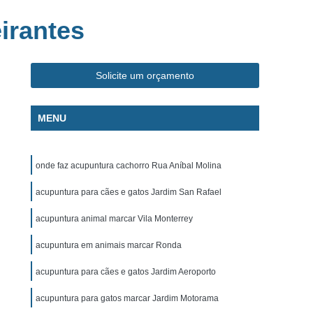
ca Veterinária Pet
Clínica Veterinária Popular
irantes
línica Veterinária Popular São José dos Campos
m
Exame de Eletrocardiograma Canino
Solicite um orçamento
s
Exame de Eletrocardiograma em Cachorro
s
Exame de Eletrocardiograma em Gatos
MENU
s
Exame de Eletrocardiograma para Cachorro
grama para Cachorro Caçapava
onde faz acupuntura cachorro Rua Aníbal Molina
para Cachorro São José dos Campos
acupuntura para cães e gatos Jardim San Rafael
grama para Cachorros e Gatos
acupuntura animal marcar Vila Monterrey
o
Exame de Eletrocardiograma para Gatos
acupuntura em animais marcar Ronda
chorro
Exame de Raio X para Animais
rro
Exame de Raio X para Gatos
acupuntura para cães e gatos Jardim Aeroporto
Exame de Ultrassom Abdominal para Cachorro
acupuntura para gatos marcar Jardim Motorama