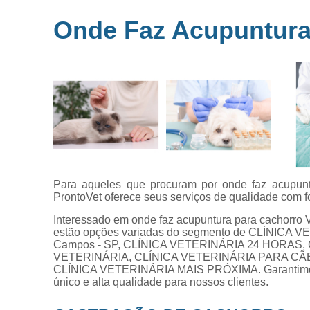
Microchipag
Onde Faz Acupuntura 
para animai
Ozonioterap
animal
Vacina par
animais
Veterinários 
horas
Veterinário
popular
Para aqueles que procuram por onde faz acupuntur
ProntoVet oferece seus serviços de qualidade com fo
Interessado em onde faz acupuntura para cachorro 
estão opções variadas do segmento de CLÍNICA
Campos - SP, CLÍNICA VETERINÁRIA 24 HORAS,
VETERINÁRIA, CLÍNICA VETERINÁRIA PARA CÃ
CLÍNICA VETERINÁRIA MAIS PRÓXIMA. Garantimos a
único e alta qualidade para nossos clientes.