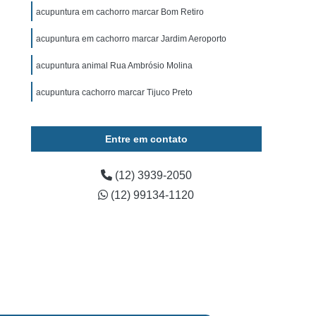
ominal para Cachorro Caçapava
acupuntura em cachorro marcar Bom Retiro
 para Cachorro São José dos Campos
acupuntura em cachorro marcar Jardim Aeroporto
Exame de Ultrassom para Cachorro
acupuntura animal Rua Ambrósio Molina
tos
Exame Bioquímico em Cães
acupuntura cachorro marcar Tijuco Preto
s
Exames Laboratoriais para Animais
rros
Exames Laboratoriais para Cães
Entre em contato
os
Exames Laboratoriais para Pets
Exames Laboratoriais Veterinários Caçapava
(12) 3939-2050
(12) 99134-1120
 José dos Campos
Laboratório para Animais
ia Animal
Fisioterapia Animal Caçapava
é dos Campos
Fisioterapia Canina
oterapia em Animais
Fisioterapia em Cachorro
erapia para Cães
Fisioterapia para Gatos