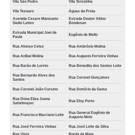
Vila São Pedro
Vila Terezinha
Vila Tesouro
Águas da Prata
Avenida Cesare Mansueto
Estrada Doutor Altino
Giulio Lattes
Bondesan
Estrada Municipal Joel de
Eugênio de Mello
Paula
Rua Afonso Celso
Rua Ambrósio Molina
Rua Aníbal Molina
Rua Augusto Ferreira Vinhas
Rua Barão de Loreto
Rua Benedita dos Santos Leite
Rua Bernardo Alves dos
Rua Coronel Gonçalves
Santos
Rua Coronel João Cursino
Rua Domício da Gama
Rua Dona Eliza Joana
Rua Eloy Porto
Sattelmayer
Rua General Eugênio de
Rua Francisco Marciano Leite
Augusto Melo
Rua José Ferreira Vinhas
Rua José Leite da Silva
Boa Vista
Borda da Mata