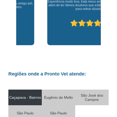
Experiência muito boa, trata meus animaizinhos super bem
t,
J
além de ter ótimos doutores que estão sempre disponíveis
para retirar dúvidas.
Regiões onde a Pronto Vet atende:
São José dos
Caçapava - Bairros
Eugênio de Mello
Campos
São Paulo
São Paulo