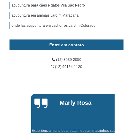
acupuntura para cães e gatos Vila São Pedro
acupuntura em animais Jardim Maracanã
onde faz acupuntura em cachorros Jardim Colorado
Entre em contato
(12) 3939-2050
(12) 99134-1120
Marly Rosa
Experiência muito boa, trata meus animaizinhos super bem
t,
J