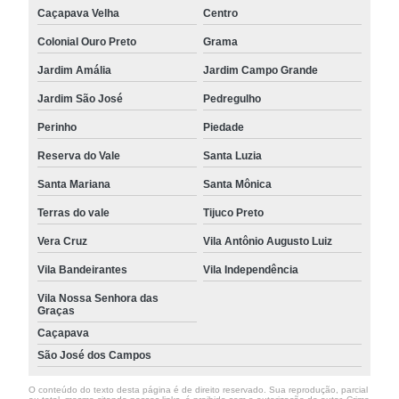
Caçapava Velha
Centro
Colonial Ouro Preto
Grama
Jardim Amália
Jardim Campo Grande
Jardim São José
Pedregulho
Perinho
Piedade
Reserva do Vale
Santa Luzia
Santa Mariana
Santa Mônica
Terras do vale
Tijuco Preto
Vera Cruz
Vila Antônio Augusto Luiz
Vila Bandeirantes
Vila Independência
Vila Nossa Senhora das
Graças
Caçapava
São José dos Campos
O conteúdo do texto desta página é de direito reservado. Sua reprodução, parcial