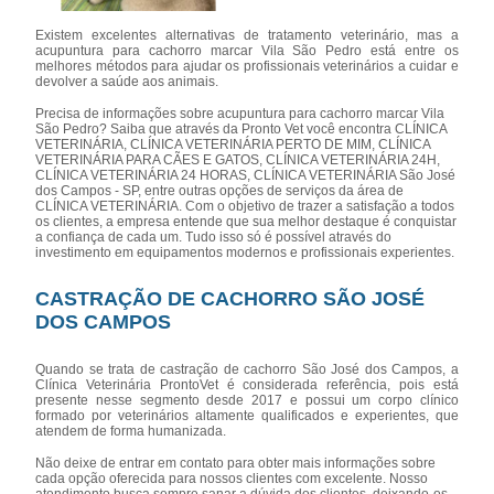
Existem excelentes alternativas de tratamento veterinário, mas a
acupuntura para cachorro marcar Vila São Pedro está entre os
melhores métodos para ajudar os profissionais veterinários a cuidar e
devolver a saúde aos animais.
Precisa de informações sobre acupuntura para cachorro marcar Vila
São Pedro? Saiba que através da Pronto Vet você encontra CLÍNICA
VETERINÁRIA, CLÍNICA VETERINÁRIA PERTO DE MIM, CLÍNICA
VETERINÁRIA PARA CÃES E GATOS, CLÍNICA VETERINÁRIA 24H,
CLÍNICA VETERINÁRIA 24 HORAS, CLÍNICA VETERINÁRIA São José
dos Campos - SP, entre outras opções de serviços da área de
CLÍNICA VETERINÁRIA. Com o objetivo de trazer a satisfação a todos
os clientes, a empresa entende que sua melhor destaque é conquistar
a confiança de cada um. Tudo isso só é possível através do
investimento em equipamentos modernos e profissionais experientes.
CASTRAÇÃO DE CACHORRO SÃO JOSÉ
DOS CAMPOS
Quando se trata de castração de cachorro São José dos Campos, a
Clínica Veterinária ProntoVet é considerada referência, pois está
presente nesse segmento desde 2017 e possui um corpo clínico
formado por veterinários altamente qualificados e experientes, que
atendem de forma humanizada.
Não deixe de entrar em contato para obter mais informações sobre
cada opção oferecida para nossos clientes com excelente. Nosso
atendimento busca sempre sanar a dúvida dos clientes, deixando-os