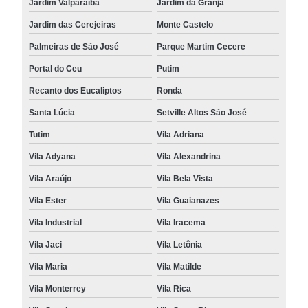
Jardim Valparaíba
Jardim da Granja
Jardim das Cerejeiras
Monte Castelo
Palmeiras de São José
Parque Martim Cecere
Portal do Ceu
Putim
Recanto dos Eucaliptos
Ronda
Santa Lúcia
Setville Altos São José
Tutim
Vila Adriana
Vila Adyana
Vila Alexandrina
Vila Araújo
Vila Bela Vista
Vila Ester
Vila Guaianazes
Vila Industrial
Vila Iracema
Vila Jaci
Vila Letônia
Vila Maria
Vila Matilde
Vila Monterrey
Vila Rica