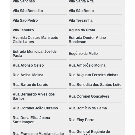
Vila Sanches
Vila Santa Rita
Vila São Benedito
Vila São Bento
Vila São Pedro
Vila Terezinha
Vila Tesouro
Águas da Prata
Avenida Cesare Mansueto
Estrada Doutor Altino
Giulio Lattes
Bondesan
Estrada Municipal Joel de
Eugênio de Mello
Paula
Rua Afonso Celso
Rua Ambrósio Molina
Rua Aníbal Molina
Rua Augusto Ferreira Vinhas
Rua Barão de Loreto
Rua Benedita dos Santos Leite
Rua Bernardo Alves dos
Rua Coronel Gonçalves
Santos
Rua Coronel João Cursino
Rua Domício da Gama
Rua Dona Eliza Joana
Rua Eloy Porto
Sattelmayer
Rua General Eugênio de
Rua Francisco Marciano Leite