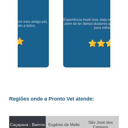
Experiência muito boa, trata meus animaizinhos super bem
t,
J
além de ter ótimos doutores que estão sempre disponíveis
para retirar dúvidas.
Regiões onde a Pronto Vet atende:
São José dos
Caçapava - Bairros
Eugênio de Mello
Campos