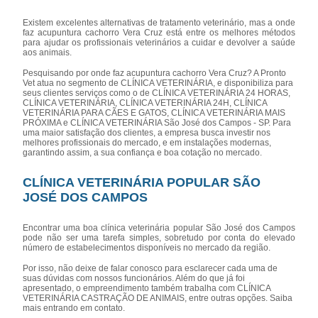
Existem excelentes alternativas de tratamento veterinário, mas a onde
faz acupuntura cachorro Vera Cruz está entre os melhores métodos
para ajudar os profissionais veterinários a cuidar e devolver a saúde
aos animais.
Pesquisando por onde faz acupuntura cachorro Vera Cruz? A Pronto
Vet atua no segmento de CLÍNICA VETERINÁRIA, e disponibiliza para
seus clientes serviços como o de CLÍNICA VETERINÁRIA 24 HORAS,
CLÍNICA VETERINÁRIA, CLÍNICA VETERINÁRIA 24H, CLÍNICA
VETERINÁRIA PARA CÃES E GATOS, CLÍNICA VETERINÁRIA MAIS
PRÓXIMA e CLÍNICA VETERINÁRIA São José dos Campos - SP. Para
uma maior satisfação dos clientes, a empresa busca investir nos
melhores profissionais do mercado, e em instalações modernas,
garantindo assim, a sua confiança e boa cotação no mercado.
CLÍNICA VETERINÁRIA POPULAR SÃO
JOSÉ DOS CAMPOS
Encontrar uma boa clínica veterinária popular São José dos Campos
pode não ser uma tarefa simples, sobretudo por conta do elevado
número de estabelecimentos disponíveis no mercado da região.
Por isso, não deixe de falar conosco para esclarecer cada uma de
suas dúvidas com nossos funcionários. Além do que já foi
apresentado, o empreendimento também trabalha com CLÍNICA
VETERINÁRIA CASTRAÇÃO DE ANIMAIS, entre outras opções. Saiba
mais entrando em contato.