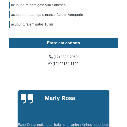
acupuntura para gato Vila Sanches
acupuntura para gato marcar Jardim Aeroporto
acupuntura em gatos Tutim
Entre em contato
(12) 3939-2050
(12) 99134-1120
Marly Rosa
Experiência muito boa, trata meus animaizinhos super bem
t,
J