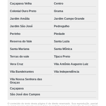
Caçapava Velha
Centro
Colonial Ouro Preto
Grama
Jardim Amália
Jardim Campo Grande
Jardim São José
Pedregulho
Perinho
Piedade
Reserva do Vale
Santa Luzia
Santa Mariana
Santa Mônica
Terras do vale
Tijuco Preto
Vera Cruz
Vila Antônio Augusto Luiz
Vila Bandeirantes
Vila Independência
Vila Nossa Senhora das
Graças
Caçapava
São José dos Campos
O conteúdo do texto desta página é de direito reservado. Sua reprodução, parcial