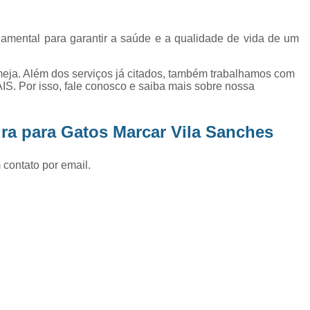
Exame de Ultrassom Abd
Exame de Ultrassom Abdominal
ndamental para garantir a saúde e a qualidade de vida de um
Exame de Ultrassom de Gato
eja. Além dos serviços já citados, também trabalhamos com
Exame de Ultrassom para Ga
or isso, fale conosco e saiba mais sobre nossa
Exames Laboratoriais em Animai
Exames Laboratoriais para Cacho
ra para Gatos Marcar Vila Sanches
Exames Laboratoriais para Gat
 contato por email.
Exames Laboratoriais Veterinários
Exames Laboratoriais Veterinários São
Laboratório para Cães
Fisioterap
Fisioterapia Animal São Jos
Fisioterapia e Reabilitação Animal
Fisi
Fisioterapia para Cachorro
Fisiot