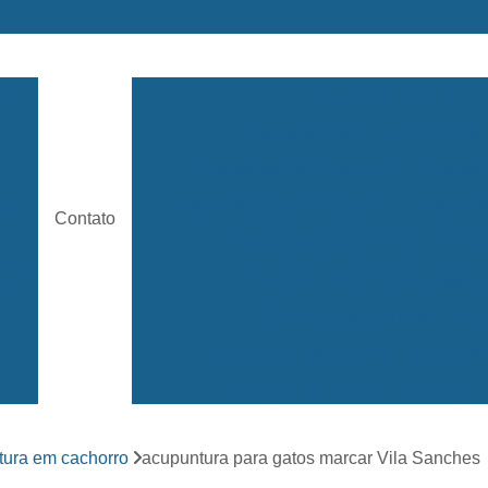
ara
Acupuntura Animal
Acupuntura Animal São José 
e
Acupuntura em Cachorro
Acupunt
Acupuntura para Cachorros
Acupuntu
ária
Contato
Acupuntura para Gatos
Castr
rama
Castração de Cachorro Adulto
s
Castração de Cachorro Fêm
a
Castração de Cachorro São José
Castração de Cães
Castração
s
Clínica 24 Horas Veterinária
Clínica 
ara
tura em cachorro
acupuntura para gatos marcar Vila Sanches
Clínica Veterinária Mais Próxima