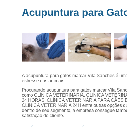
Microchipag
Acupuntura para Gato
para animai
Ozonioterap
animal
Vacina par
animais
Veterinários 
horas
Veterinário
popular
A acupuntura para gatos marcar Vila Sanches é uma 
estresse dos animais.
Procurando acupuntura para gatos marcar Vila Sanc
como CLÍNICA VETERINÁRIA, CLÍNICA VETERINÁ
24 HORAS, CLÍNICA VETERINÁRIA PARA CÃES E
CLÍNICA VETERINÁRIA 24H entre outras opções que 
dentro de seu segmento, a empresa consegue tamb
satisfação do cliente.