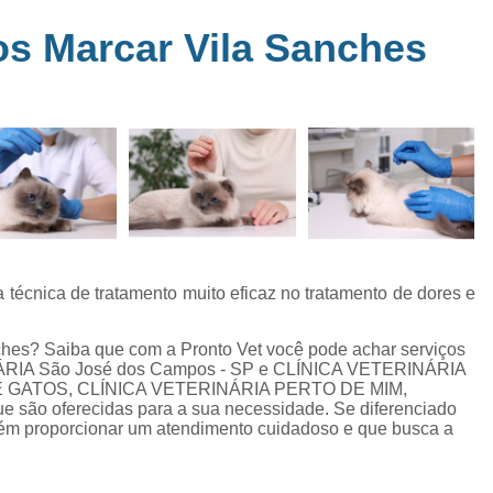
Clínica Veterinária Perto de Mim
Clíni
em
s Marcar Vila Sanches
s
Clínica Veterinária Popular Caçapava
C
ia
Clínica Veterinária Próximo de Mi
Exame de Eletrocardiograma em Animai
a
Exame de Eletrocardiograma em Cãe
24
Exame de Eletrocardiograma para Animai
Exame de Eletrocardio
s
Exame de Eletrocardiograma 
técnica de tratamento muito eficaz no tratamento de dores e
Exame de Eletrocardio
hes? Saiba que com a Pronto Vet você pode achar serviços
Exame de Eletrocardiograma para Gat
RIA São José dos Campos - SP e CLÍNICA VETERINÁRIA
 GATOS, CLÍNICA VETERINÁRIA PERTO DE MIM,
Exame de Raio X do Tórax para Ca
são oferecidas para a sua necessidade. Se diferenciado
Exame de Raio X para Cacho
ém proporcionar um atendimento cuidadoso e que busca a
Exame de Ultrassom Abdominal Cão