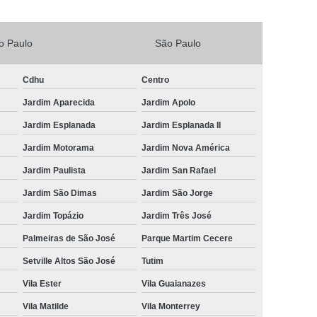
Vacina V4 para Gatos
Veterinario 24horas
o Paulo
São Paulo
Horas
Veterinária 24 Horas Perto de Mim
4h Perto de Mim
Veterinário 24 Horas
Cdhu
Centro
rinário 24 Horas Perto de Mim
Veterinário 24h
Jardim Aparecida
Jardim Apolo
eterinário 24hrs
Vet Popular 24 Horas
Jardim Esplanada
Jardim Esplanada II
ária Popular
Veterinária Popular 24 Horas
Jardim Motorama
Jardim Nova América
nário Popular
Veterinário Popular 24 Horas
Jardim Paulista
Jardim San Rafael
pular Perto de Mim
Veterinário Preço Popular
Jardim São Dimas
Jardim São Jorge
Jardim Topázio
Jardim Três José
Palmeiras de São José
Parque Martim Cecere
Setville Altos São José
Tutim
Vila Ester
Vila Guaianazes
Vila Matilde
Vila Monterrey