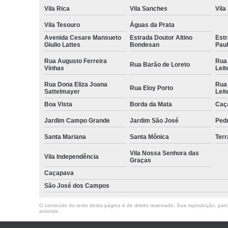
Vila Rica
Vila Sanches
Vila
Vila Tesouro
Águas da Prata
Avenida Cesare Mansueto
Estrada Doutor Altino
Estr
Giulio Lattes
Bondesan
Pau
Rua Augusto Ferreira
Rua
Rua Barão de Loreto
Vinhas
Leit
Rua Dona Eliza Joana
Rua
Rua Eloy Porto
Sattelmayer
Leit
Boa Vista
Borda da Mata
Caç
Jardim Campo Grande
Jardim São José
Ped
Santa Mariana
Santa Mônica
Terr
Vila Nossa Senhora das
Vila Independência
Graças
Caçapava
São José dos Campos
O conteúdo do texto desta página é de direito reservado. Sua reprodução, parcia
autorais
.