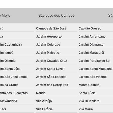
Vacina V10
Vacina V10 Importada
 Mello
São José dos Campos
Sã
Veterinario 24hs
Veterinária 24 
Veterinária 24h
Veterinária 2
urú
Campos de São José
Capitão Grosso
Veterinário 24 Horas Mais Próximo
Vete
da
Jardim Aeroporto
Jardim Americano
Veterinário 24h Perto de Mim
V
dim Castanheira
Jardim Colorado
Jardim Diamante
Veterinario a Preço Popular
Veterin
im Itapoã
Jardim Majestic
Jardim Maracanã
Veterinário 24 Horas Popular
Veteri
im Olímpia
Jardim Oswaldo Cruz
Jardim Paraíso do Sol
Veterinário Popular 24h
Veterinário Po
im Santa Júlia
Jardim Santa Luzia
Jardim Santa Madalena
dim São José Leste
Jardim São Leopoldo
Jardim São Vicente
im da Granja
Jardim das Cerejeiras
Monte Castelo
nto dos Eucaliptos
Ronda
Santa Lúcia
 Alexandrina
Vila Araújo
Vila Bela Vista
 Jaci
Vila Letônia
Vila Maria