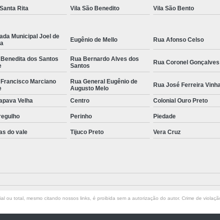
 Santa Rita
Vila São Benedito
Vila São Bento
ada Municipal Joel de
Eugênio de Mello
Rua Afonso Celso
la
 Benedita dos Santos
Rua Bernardo Alves dos
Rua Coronel Gonçalves
e
Santos
 Francisco Marciano
Rua General Eugênio de
Rua José Ferreira Vinh
e
Augusto Melo
apava Velha
Centro
Colonial Ouro Preto
regulho
Perinho
Piedade
as do vale
Tijuco Preto
Vera Cruz
l ou total, mesmo citando nossos links, é proibida sem a autorização do autor. Crime de violaçã