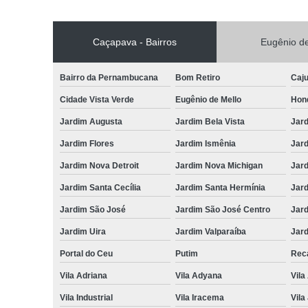
Caçapava - Bairros
Eugênio de
Bairro da Pernambucana
Bom Retiro
Caj
Cidade Vista Verde
Eugênio de Mello
Hon
Jardim Augusta
Jardim Bela Vista
Jar
Jardim Flores
Jardim Ismênia
Jard
Jardim Nova Detroit
Jardim Nova Michigan
Jard
Jardim Santa Cecília
Jardim Santa Hermínia
Jard
Jardim São José
Jardim São José Centro
Jar
Jardim Uira
Jardim Valparaíba
Jard
Portal do Ceu
Putim
Reca
Vila Adriana
Vila Adyana
Vila
Vila Industrial
Vila Iracema
Vila