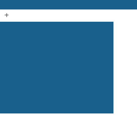
(12) 3939-2050
(12) 99134-1120
Acupuntura Animal Caçapava
dos Campos
Acupuntura em Animais
ura em Gatos
Acupuntura para Cachorro
ra para Cães e Gatos
Acupuntura para Gato
ação Animal
Castração de Cachorro
Castração de Cachorro Caçapava
ea
Castração de Cachorro Macho
 dos Campos
Castração de Cachorros
 de Cães e Gatos
Castração de Gatos
Veterinária 24 Horas
Clínica Veterinária 24h
Clínica Veterinária para Cães e Gatos