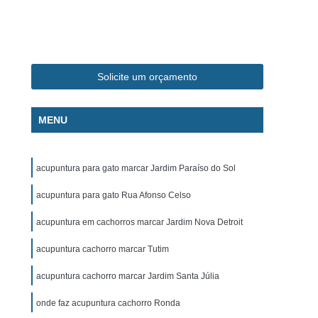
ca Veterinária Pet
Clínica Veterinária Popular
línica Veterinária Popular São José dos Campos
m
Exame de Eletrocardiograma Canino
Solicite um orçamento
s
Exame de Eletrocardiograma em Cachorro
s
Exame de Eletrocardiograma em Gatos
MENU
s
Exame de Eletrocardiograma para Cachorro
grama para Cachorro Caçapava
acupuntura para gato marcar Jardim Paraíso do Sol
para Cachorro São José dos Campos
acupuntura para gato Rua Afonso Celso
grama para Cachorros e Gatos
acupuntura em cachorros marcar Jardim Nova Detroit
o
Exame de Eletrocardiograma para Gatos
acupuntura cachorro marcar Tutim
chorro
Exame de Raio X para Animais
rro
Exame de Raio X para Gatos
acupuntura cachorro marcar Jardim Santa Júlia
Exame de Ultrassom Abdominal para Cachorro
onde faz acupuntura cachorro Ronda