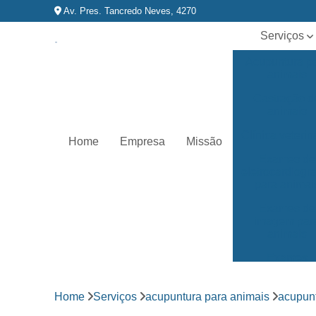
Av. Pres. Tancredo Neves, 4270
Serviços
Acupuntura p
animais
Castração d
animais
Clínica veterin
Home
Empresa
Missão
Exames de
eletrocardiog
para animai
Exames de
imagem par
animais
Exames
laboratoriai
Fisioterapia p
Home
Serviços
acupuntura para animais
acupun
animais