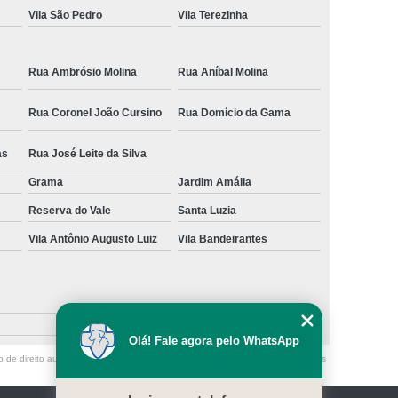
Vila São Pedro
Vila Terezinha
Rua Ambrósio Molina
Rua Aníbal Molina
Rua Coronel João Cursino
Rua Domício da Gama
as
Rua José Leite da Silva
Grama
Jardim Amália
Reserva do Vale
Santa Luzia
Vila Antônio Augusto Luiz
Vila Bandeirantes
Olá! Fale agora pelo WhatsApp
o de direito autoral – artigo 184 do Código Penal –
Lei 9610/98 - Lei de direitos