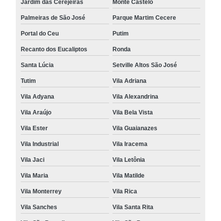
Jardim das Cerejeiras
Monte Castelo
Palmeiras de São José
Parque Martim Cecere
Portal do Ceu
Putim
Recanto dos Eucaliptos
Ronda
Santa Lúcia
Setville Altos São José
Tutim
Vila Adriana
Vila Adyana
Vila Alexandrina
Vila Araújo
Vila Bela Vista
Vila Ester
Vila Guaianazes
Vila Industrial
Vila Iracema
Vila Jaci
Vila Letônia
Vila Maria
Vila Matilde
Vila Monterrey
Vila Rica
Vila Sanches
Vila Santa Rita