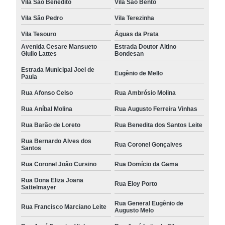
Vila São Benedito
Vila São Bento
Vila São Pedro
Vila Terezinha
Vila Tesouro
Águas da Prata
Avenida Cesare Mansueto
Estrada Doutor Altino
Giulio Lattes
Bondesan
Estrada Municipal Joel de
Eugênio de Mello
Paula
Rua Afonso Celso
Rua Ambrósio Molina
Rua Aníbal Molina
Rua Augusto Ferreira Vinhas
Rua Barão de Loreto
Rua Benedita dos Santos Leite
Rua Bernardo Alves dos
Rua Coronel Gonçalves
Santos
Rua Coronel João Cursino
Rua Domício da Gama
Rua Dona Eliza Joana
Rua Eloy Porto
Sattelmayer
Rua General Eugênio de
Rua Francisco Marciano Leite
Augusto Melo