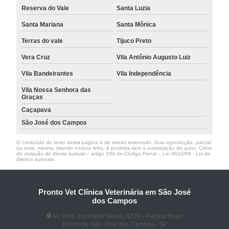
Reserva do Vale
Santa Luzia
Santa Mariana
Santa Mônica
Terras do vale
Tijuco Preto
Vera Cruz
Vila Antônio Augusto Luiz
Vila Bandeirantes
Vila Independência
Vila Nossa Senhora das
Graças
Caçapava
São José dos Campos
O conteúdo do texto desta página é de direito reservado. Sua reprodução, parcial
ou total, mesmo citando nossos links, é proibida sem a autorização do autor. Crime
de violação de direito autoral – artigo 184 do Código Penal –
Lei 9610/98 - Lei de
direitos autorais
.
Pronto Vet Clínica Veterinária em São José
dos Campos
Av. Pres. Tancredo Neves, 4270 - Parque Novo
Horizonte São José dos Campos - SP