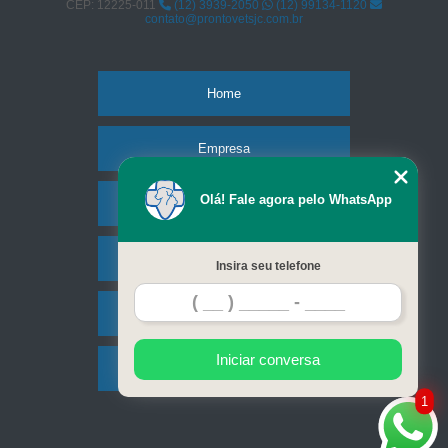
CEP: 12225-011
(12) 3939-2050
(12) 99134-1120
contato@prontovetsjc.com.br
Home
Empresa
Olá! Fale agora pelo WhatsApp
Missão
Serviços
Insira seu telefone
Contato
Iniciar conversa
Mapa do site
1