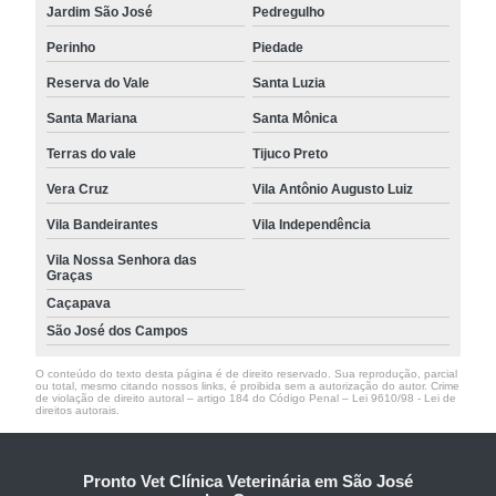
Jardim São José
Pedregulho
Perinho
Piedade
Reserva do Vale
Santa Luzia
Santa Mariana
Santa Mônica
Terras do vale
Tijuco Preto
Vera Cruz
Vila Antônio Augusto Luiz
Vila Bandeirantes
Vila Independência
Vila Nossa Senhora das
Graças
Caçapava
São José dos Campos
O conteúdo do texto desta página é de direito reservado. Sua reprodução, parcial
ou total, mesmo citando nossos links, é proibida sem a autorização do autor. Crime
de violação de direito autoral – artigo 184 do Código Penal –
Lei 9610/98 - Lei de
direitos autorais
.
Pronto Vet Clínica Veterinária em São José