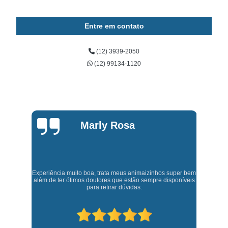
Entre em contato
(12) 3939-2050
(12) 99134-1120
Marly Rosa
Experiência muito boa, trata meus animaizinhos super bem
t,
J
além de ter ótimos doutores que estão sempre disponíveis
para retirar dúvidas.