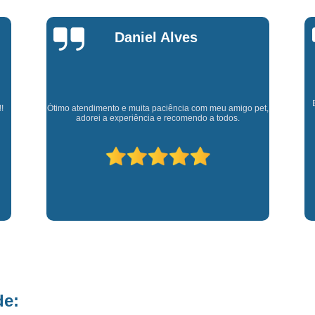
Fisioterapia para Pequenos Animais
Fis
Microchip para Cães
Microchipage
Marly Rosa
Microchipagem em Cachorros
Microchi
Microchipagem p
Microchipagem para Cachorro São Jo
Cl
Experiência muito boa, trata meus animaizinhos super
et,
bem além de ter ótimos doutores que estão sempre
p
Microchipagem para Gatos
Ozoniote
disponíveis para retirar dúvidas.
Ozonioterapia em Cães
Ozonioterap
Ozonioterapia para Cachorro
Ozonioterapia para Cachorro São J
Ozonioterapia para Cães I
Vacina Antirrábica para Cach
Vacina contra Raiva para Cacho
Vacina de Giárdia para Cães
Vacina 
de:
Vacina para Cachorros Caçapava
V