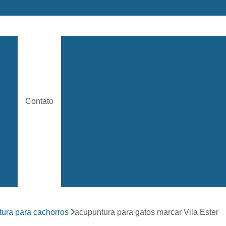
ara
Acupuntura Animal
Acupuntura Animal São José 
e
Acupuntura em Cachorro
Acupunt
Acupuntura para Cachorros
Acupuntu
ária
Contato
Acupuntura para Gatos
Castr
rama
Castração de Cachorro Adulto
s
Castração de Cachorro Fêm
a
Castração de Cachorro São José
Castração de Cães
Castração
s
Clínica 24 Horas Veterinária
Clínica 
ara
ura para cachorros
acupuntura para gatos marcar Vila Ester
Clínica Veterinária Mais Próxima