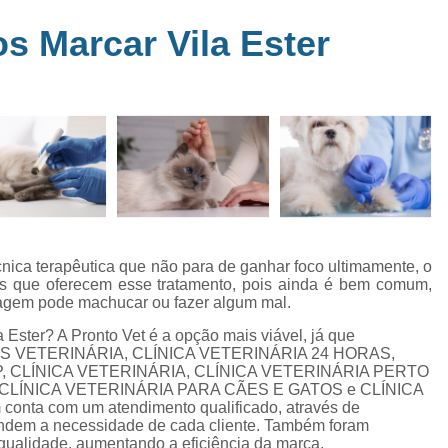
Clínica Veterinária Perto de Mim
Clíni
em
s Marcar Vila Ester
s
Clínica Veterinária Popular Caçapava
C
ia
Clínica Veterinária Próximo de Mi
Exame de Eletrocardiograma em Animai
a
Exame de Eletrocardiograma em Cãe
24
Exame de Eletrocardiograma para Animai
Exame de Eletrocardio
s
Exame de Eletrocardiograma 
cnica terapêutica que não para de ganhar foco ultimamente, o
rias que oferecem esse tratamento, pois ainda é bem comum,
Exame de Eletrocardio
rdagem pode machucar ou fazer algum mal.
Exame de Eletrocardiograma para Gat
Ester? A Pronto Vet é a opção mais viável, já que
HORAS VETERINÁRIA, CLÍNICA VETERINÁRIA 24 HORAS,
Exame de Raio X do Tórax para Ca
SP, CLÍNICA VETERINÁRIA, CLÍNICA VETERINÁRIA PERTO
Exame de Raio X para Cacho
 CLÍNICA VETERINÁRIA PARA CÃES E GATOS e CLÍNICA
onta com um atendimento qualificado, através de
Exame de Ultrassom Abdominal Cão
endem a necessidade de cada cliente. Também foram
 qualidade, aumentando a eficiência da marca.