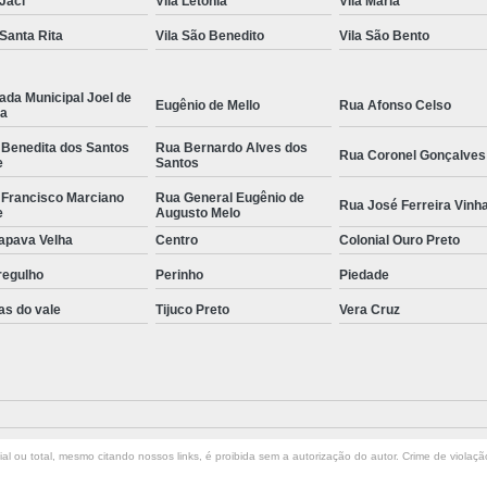
 Jaci
Vila Letônia
Vila Maria
 Santa Rita
Vila São Benedito
Vila São Bento
ada Municipal Joel de
Eugênio de Mello
Rua Afonso Celso
la
 Benedita dos Santos
Rua Bernardo Alves dos
Rua Coronel Gonçalves
e
Santos
 Francisco Marciano
Rua General Eugênio de
Rua José Ferreira Vinh
e
Augusto Melo
apava Velha
Centro
Colonial Ouro Preto
regulho
Perinho
Piedade
as do vale
Tijuco Preto
Vera Cruz
l ou total, mesmo citando nossos links, é proibida sem a autorização do autor. Crime de violaçã