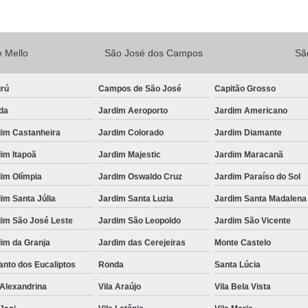
Vacina V10
Vacina V10 Importada
Veterinario 24hs
Veterinária 24 
 Mello
São José dos Campos
Sã
Veterinária 24h
Veterinária 2
urú
Campos de São José
Capitão Grosso
Veterinário 24 Horas Mais Próximo
Vete
da
Jardim Aeroporto
Jardim Americano
Veterinário 24h Perto de Mim
V
dim Castanheira
Jardim Colorado
Jardim Diamante
Veterinario a Preço Popular
Veterin
im Itapoã
Jardim Majestic
Jardim Maracanã
Veterinário 24 Horas Popular
Veteri
im Olímpia
Jardim Oswaldo Cruz
Jardim Paraíso do Sol
Veterinário Popular 24h
Veterinário Po
im Santa Júlia
Jardim Santa Luzia
Jardim Santa Madalena
dim São José Leste
Jardim São Leopoldo
Jardim São Vicente
im da Granja
Jardim das Cerejeiras
Monte Castelo
nto dos Eucaliptos
Ronda
Santa Lúcia
 Alexandrina
Vila Araújo
Vila Bela Vista