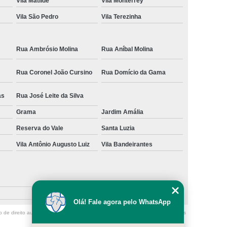
Vila Matilde
Vila Monterrey
Vila São Pedro
Vila Terezinha
Rua Ambrósio Molina
Rua Aníbal Molina
Rua Coronel João Cursino
Rua Domício da Gama
as
Rua José Leite da Silva
Grama
Jardim Amália
Reserva do Vale
Santa Luzia
Vila Antônio Augusto Luiz
Vila Bandeirantes
Olá! Fale agora pelo WhatsApp
o de direito autoral – artigo 184 do Código Penal –
Lei 9610/98 - Lei de direitos