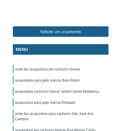
ca Veterinária Pet
Clínica Veterinária Popular
línica Veterinária Popular São José dos Campos
m
Exame de Eletrocardiograma Canino
Solicite um orçamento
s
Exame de Eletrocardiograma em Cachorro
s
Exame de Eletrocardiograma em Gatos
MENU
s
Exame de Eletrocardiograma para Cachorro
grama para Cachorro Caçapava
onde faz acupuntura em cachorro Grama
para Cachorro São José dos Campos
acupuntura para gato marcar Bom Retiro
grama para Cachorros e Gatos
acupuntura cachorro marcar Jardim Santa Madalena
o
Exame de Eletrocardiograma para Gatos
acupuntura para gato marcar Piedade
chorro
Exame de Raio X para Animais
rro
Exame de Raio X para Gatos
onde faz acupuntura para cachorro São José dos
Campos
Exame de Ultrassom Abdominal para Cachorro
acupuntura em cachorro marcar Rua Afonso Celso