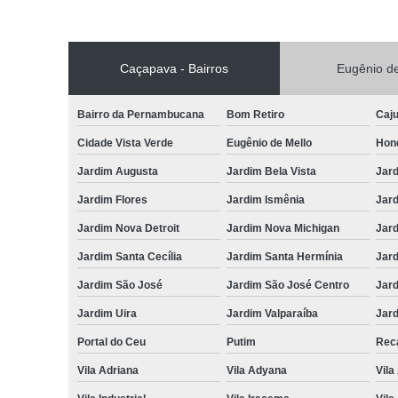
Caçapava - Bairros
Eugênio de
Bairro da Pernambucana
Bom Retiro
Caj
Cidade Vista Verde
Eugênio de Mello
Hon
Jardim Augusta
Jardim Bela Vista
Jar
Jardim Flores
Jardim Ismênia
Jard
Jardim Nova Detroit
Jardim Nova Michigan
Jard
Jardim Santa Cecília
Jardim Santa Hermínia
Jard
Jardim São José
Jardim São José Centro
Jar
Jardim Uira
Jardim Valparaíba
Jard
Portal do Ceu
Putim
Reca
Vila Adriana
Vila Adyana
Vila