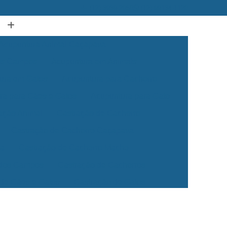
(12) 3939-2050
(12) 99134-1120
Acupuntura Animal Caçapava
dos Campos
Acupuntura em Animais
ura em Gatos
Acupuntura para Cachorro
ra para Cães e Gatos
Acupuntura para Gato
ação Animal
Castração de Cachorro
Castração de Cachorro Caçapava
ea
Castração de Cachorro Macho
 dos Campos
Castração de Cachorros
 de Cães e Gatos
Castração de Gatos
Veterinária 24 Horas
Clínica Veterinária 24h
Clínica Veterinária para Cães e Gatos