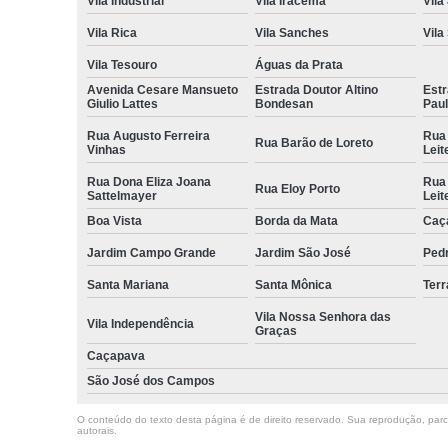
Vila Industrial
Vila Iracema
Vila
Vila Rica
Vila Sanches
Vila
Vila Tesouro
Águas da Prata
Avenida Cesare Mansueto
Estrada Doutor Altino
Estr
Giulio Lattes
Bondesan
Pau
Rua Augusto Ferreira
Rua
Rua Barão de Loreto
Vinhas
Leit
Rua Dona Eliza Joana
Rua
Rua Eloy Porto
Sattelmayer
Leit
Boa Vista
Borda da Mata
Caç
Jardim Campo Grande
Jardim São José
Ped
Santa Mariana
Santa Mônica
Terr
Vila Nossa Senhora das
Vila Independência
Graças
Caçapava
São José dos Campos
O conteúdo do texto desta página é de direito reservado. Sua reprodução, parcia
autorais
.