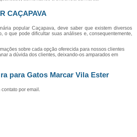
Exame de Ultrassom Abd
AR CAÇAPAVA
Exame de Ultrassom Abdominal
Exame de Ultrassom de Gato
nária popular Caçapava, deve saber que existem diversos
, o que pode dificultar suas análises e, consequentemente,
Exame de Ultrassom para Ga
Exames Laboratoriais em Animai
ormações sobre cada opção oferecida para nossos clientes
Exames Laboratoriais para Cacho
nar a dúvida dos clientes, deixando-os amparados em
Exames Laboratoriais para Gat
a para Gatos Marcar Vila Ester
Exames Laboratoriais Veterinários
Exames Laboratoriais Veterinários São
 contato por email.
Laboratório para Cães
Fisioterap
Fisioterapia Animal São Jos
Fisioterapia e Reabilitação Animal
Fisi
Fisioterapia para Cachorro
Fisiot