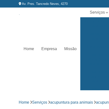
Av. Pres. Tancredo Neves, 4270
Serviços
Acupuntura p
animais
Castração d
animais
Clínica veterin
Home
Empresa
Missão
Exames de
eletrocardiog
para animai
Exames de
imagem par
animais
Exames
laboratoriai
Fisioterapia p
Home
Serviços
acupuntura para animais
acupunt
animais