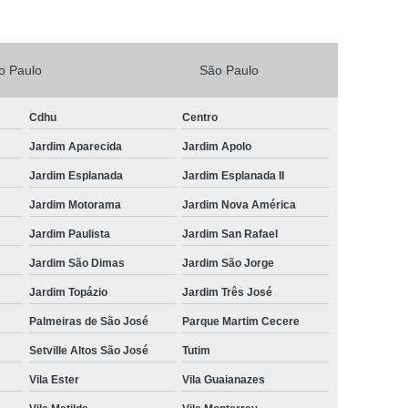
Vacina V4 para Gatos
Veterinario 24horas
Horas
Veterinária 24 Horas Perto de Mim
o Paulo
São Paulo
4h Perto de Mim
Veterinário 24 Horas
Cdhu
Centro
rinário 24 Horas Perto de Mim
Veterinário 24h
Jardim Aparecida
Jardim Apolo
eterinário 24hrs
Vet Popular 24 Horas
Jardim Esplanada
Jardim Esplanada II
ária Popular
Veterinária Popular 24 Horas
Jardim Motorama
Jardim Nova América
nário Popular
Veterinário Popular 24 Horas
Jardim Paulista
Jardim San Rafael
pular Perto de Mim
Veterinário Preço Popular
Jardim São Dimas
Jardim São Jorge
Jardim Topázio
Jardim Três José
Palmeiras de São José
Parque Martim Cecere
Setville Altos São José
Tutim
Vila Ester
Vila Guaianazes