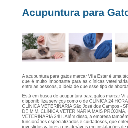
Microchipag
Acupuntura para Gato
para animai
Ozonioterap
animal
Vacina par
animais
Veterinários 
horas
Veterinário
popular
A acupuntura para gatos marcar Vila Ester é uma té
que é muito importante para as clínicas veteriná
entre as pessoas, a ideia de que esse tipo de abo
Está em busca de acupuntura para gatos marcar Vila 
disponibiliza serviços como o de CLÍNICA 24 
CLÍNICA VETERINÁRIA São José dos Campos - 
DE MIM, CLÍNICA VETERINÁRIA MAIS PRÓXIMA,
VETERINÁRIA 24H. Além disso, a empresa também c
funcionários especializados e cuidadosos, que ent
investidos valores consideráveis em instalações de