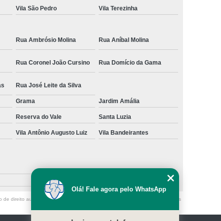
Vila São Pedro
Vila Terezinha
Rua Ambrósio Molina
Rua Aníbal Molina
Rua Coronel João Cursino
Rua Domício da Gama
as
Rua José Leite da Silva
Grama
Jardim Amália
Reserva do Vale
Santa Luzia
Vila Antônio Augusto Luiz
Vila Bandeirantes
Olá! Fale agora pelo WhatsApp
o de direito autoral – artigo 184 do Código Penal –
Lei 9610/98 - Lei de direitos