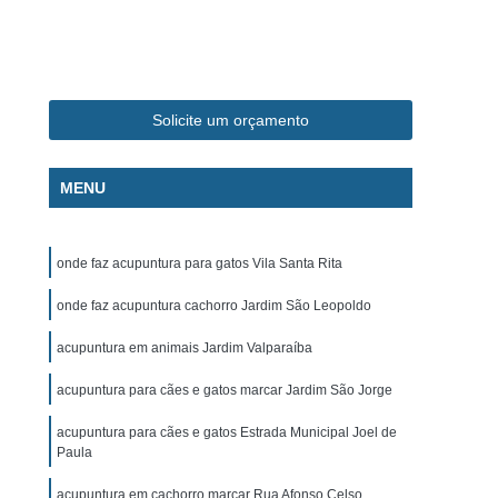
ca Veterinária Pet
Clínica Veterinária Popular
línica Veterinária Popular São José dos Campos
m
Exame de Eletrocardiograma Canino
Solicite um orçamento
s
Exame de Eletrocardiograma em Cachorro
s
Exame de Eletrocardiograma em Gatos
MENU
s
Exame de Eletrocardiograma para Cachorro
grama para Cachorro Caçapava
onde faz acupuntura para gatos Vila Santa Rita
para Cachorro São José dos Campos
onde faz acupuntura cachorro Jardim São Leopoldo
grama para Cachorros e Gatos
acupuntura em animais Jardim Valparaíba
o
Exame de Eletrocardiograma para Gatos
acupuntura para cães e gatos marcar Jardim São Jorge
chorro
Exame de Raio X para Animais
rro
Exame de Raio X para Gatos
acupuntura para cães e gatos Estrada Municipal Joel de
Paula
Exame de Ultrassom Abdominal para Cachorro
acupuntura em cachorro marcar Rua Afonso Celso