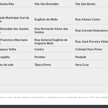
 Santa Rita
Vila São Benedito
Vila São Bento
ada Municipal Joel de
Eugênio de Mello
Rua Afonso Celso
la
 Benedita dos Santos
Rua Bernardo Alves dos
Rua Coronel Gonçalves
e
Santos
 Francisco Marciano
Rua General Eugênio de
Rua José Ferreira Vinh
e
Augusto Melo
apava Velha
Centro
Colonial Ouro Preto
regulho
Perinho
Piedade
as do vale
Tijuco Preto
Vera Cruz
l ou total, mesmo citando nossos links, é proibida sem a autorização do autor. Crime de violaçã