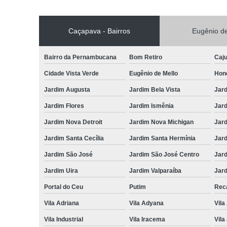
Caçapava - Bairros
Eugênio de
Bairro da Pernambucana
Bom Retiro
Caj
Cidade Vista Verde
Eugênio de Mello
Hon
Jardim Augusta
Jardim Bela Vista
Jar
Jardim Flores
Jardim Ismênia
Jard
Jardim Nova Detroit
Jardim Nova Michigan
Jard
Jardim Santa Cecília
Jardim Santa Hermínia
Jard
Jardim São José
Jardim São José Centro
Jar
Jardim Uira
Jardim Valparaíba
Jard
Portal do Ceu
Putim
Reca
Vila Adriana
Vila Adyana
Vila
Vila Industrial
Vila Iracema
Vila