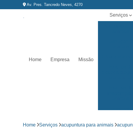
Av. Pres. Tancredo Neves, 4270
Serviços
Acupuntura p
animais
Castração d
animais
Clínica veterin
Home
Empresa
Missão
Exames de
eletrocardiog
para animai
Exames de
imagem par
animais
Exames
laboratoriai
Fisioterapia p
Home
Serviços
acupuntura para animais
acupunt
animais