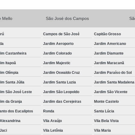
Vacina V10
Vacina V10 Importada
 Mello
São José dos Campos
Sã
Veterinario 24hs
Veterinária 24 
Veterinária 24h
Veterinária 2
urú
Campos de São José
Capitão Grosso
Veterinário 24 Horas Mais Próximo
Vete
da
Jardim Aeroporto
Jardim Americano
Veterinário 24h Perto de Mim
V
dim Castanheira
Jardim Colorado
Jardim Diamante
Veterinario a Preço Popular
Veterin
im Itapoã
Jardim Majestic
Jardim Maracanã
Veterinário 24 Horas Popular
Veteri
im Olímpia
Jardim Oswaldo Cruz
Jardim Paraíso do Sol
Veterinário Popular 24h
Veterinário Po
im Santa Júlia
Jardim Santa Luzia
Jardim Santa Madalena
dim São José Leste
Jardim São Leopoldo
Jardim São Vicente
im da Granja
Jardim das Cerejeiras
Monte Castelo
nto dos Eucaliptos
Ronda
Santa Lúcia
 Alexandrina
Vila Araújo
Vila Bela Vista
 Jaci
Vila Letônia
Vila Maria