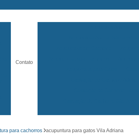
ara
Acupuntura Animal
Acupuntura Animal São José 
e
Acupuntura em Cachorro
Acupunt
Acupuntura para Cachorros
Acupuntu
ária
Contato
Acupuntura para Gatos
Castr
rama
Castração de Cachorro Adulto
s
Castração de Cachorro Fêm
a
Castração de Cachorro São José
Castração de Cães
Castração
s
Clínica 24 Horas Veterinária
Clínica 
ara
ura para cachorros
acupuntura para gatos Vila Adriana
Clínica Veterinária Mais Próxima