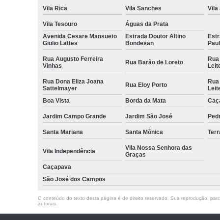
Vila Rica
Vila Sanches
Vila
Vila Tesouro
Águas da Prata
Avenida Cesare Mansueto
Estrada Doutor Altino
Estr
Giulio Lattes
Bondesan
Pau
Rua Augusto Ferreira
Rua
Rua Barão de Loreto
Vinhas
Leit
Rua Dona Eliza Joana
Rua
Rua Eloy Porto
Sattelmayer
Leit
Boa Vista
Borda da Mata
Caç
Jardim Campo Grande
Jardim São José
Ped
Santa Mariana
Santa Mônica
Terr
Vila Nossa Senhora das
Vila Independência
Graças
Caçapava
São José dos Campos
O conteúdo do texto desta página é de direito reservado. Sua reprodução, parcia
autorais
.