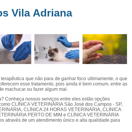
Clínica Veterinária Perto de Mim
Clíni
em
s Vila Adriana
s
Clínica Veterinária Popular Caçapava
C
ia
Clínica Veterinária Próximo de Mi
Exame de Eletrocardiograma em Animai
a
Exame de Eletrocardiograma em Cãe
24
Exame de Eletrocardiograma para Animai
Exame de Eletrocardio
s
Exame de Eletrocardiograma 
 terapêutica que não para de ganhar foco ultimamente, o que
e oferecem esse tratamento, pois ainda é bem comum, entre as
Exame de Eletrocardio
de machucar ou fazer algum mal.
Exame de Eletrocardiograma para Gat
a? Conheça nossos serviços entre eles estão opções
 como CLÍNICA VETERINÁRIA São José dos Campos - SP,
Exame de Raio X do Tórax para Ca
ERINÁRIA, CLÍNICA 24 HORAS VETERINÁRIA, CLÍNICA
Exame de Raio X para Cacho
ETERINÁRIA PERTO DE MIM e CLÍNICA VETERINÁRIA
s através de um atendimento único e alta qualidade para
Exame de Ultrassom Abdominal Cão