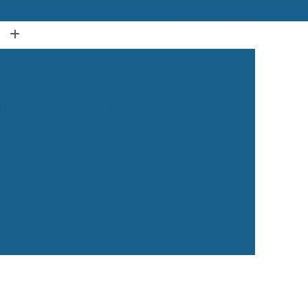
(12) 3939-2050
(12) 99134-1120
Acupuntura Animal Caçapava
dos Campos
Acupuntura em Animais
ura em Gatos
Acupuntura para Cachorro
ra para Cães e Gatos
Acupuntura para Gato
ação Animal
Castração de Cachorro
Castração de Cachorro Caçapava
ea
Castração de Cachorro Macho
 dos Campos
Castração de Cachorros
 de Cães e Gatos
Castração de Gatos
Veterinária 24 Horas
Clínica Veterinária 24h
Clínica Veterinária para Cães e Gatos