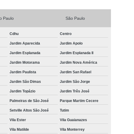
Vacina V4 para Gatos
Veterinario 24horas
o Paulo
São Paulo
Horas
Veterinária 24 Horas Perto de Mim
4h Perto de Mim
Veterinário 24 Horas
Cdhu
Centro
rinário 24 Horas Perto de Mim
Veterinário 24h
Jardim Aparecida
Jardim Apolo
eterinário 24hrs
Vet Popular 24 Horas
Jardim Esplanada
Jardim Esplanada II
ária Popular
Veterinária Popular 24 Horas
Jardim Motorama
Jardim Nova América
nário Popular
Veterinário Popular 24 Horas
Jardim Paulista
Jardim San Rafael
pular Perto de Mim
Veterinário Preço Popular
Jardim São Dimas
Jardim São Jorge
Jardim Topázio
Jardim Três José
Palmeiras de São José
Parque Martim Cecere
Setville Altos São José
Tutim
Vila Ester
Vila Guaianazes
Vila Matilde
Vila Monterrey