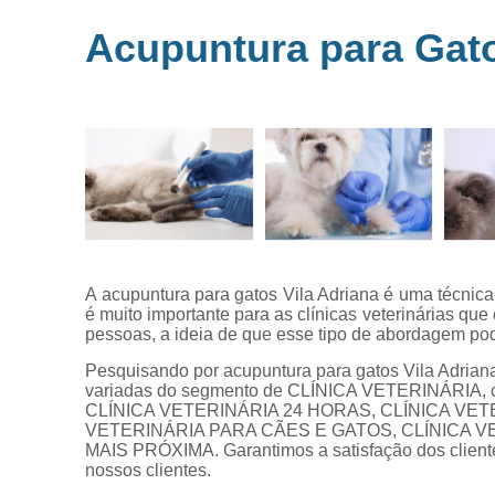
Microchipag
Acupuntura para Gato
para animai
Ozonioterap
animal
Vacina par
animais
Veterinários 
horas
Veterinário
popular
A acupuntura para gatos Vila Adriana é uma técnica
é muito importante para as clínicas veterinárias qu
pessoas, a ideia de que esse tipo de abordagem po
Pesquisando por acupuntura para gatos Vila Adrian
variadas do segmento de CLÍNICA VETERINÁRIA,
CLÍNICA VETERINÁRIA 24 HORAS, CLÍNICA VET
VETERINÁRIA PARA CÃES E GATOS, CLÍNICA V
MAIS PRÓXIMA. Garantimos a satisfação dos cliente
nossos clientes.