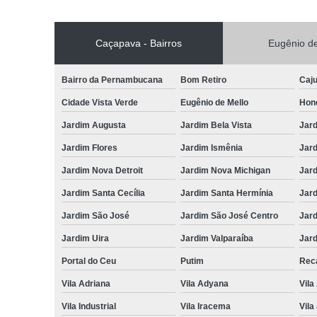
Caçapava - Bairros
Eugênio de
Bairro da Pernambucana
Bom Retiro
Caj
Cidade Vista Verde
Eugênio de Mello
Hon
Jardim Augusta
Jardim Bela Vista
Jar
Jardim Flores
Jardim Ismênia
Jard
Jardim Nova Detroit
Jardim Nova Michigan
Jard
Jardim Santa Cecília
Jardim Santa Hermínia
Jard
Jardim São José
Jardim São José Centro
Jar
Jardim Uira
Jardim Valparaíba
Jard
Portal do Ceu
Putim
Reca
Vila Adriana
Vila Adyana
Vila
Vila Industrial
Vila Iracema
Vila