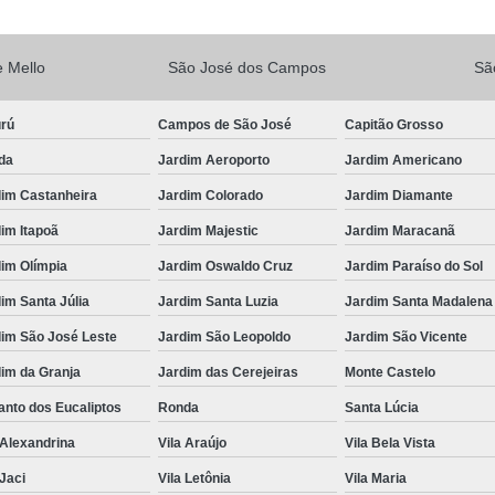
Vacina V10
Vacina V10 Importada
 Mello
São José dos Campos
Sã
Veterinario 24hs
Veterinária 24 
Veterinária 24h
Veterinária 2
urú
Campos de São José
Capitão Grosso
Veterinário 24 Horas Mais Próximo
Vete
da
Jardim Aeroporto
Jardim Americano
Veterinário 24h Perto de Mim
V
dim Castanheira
Jardim Colorado
Jardim Diamante
Veterinario a Preço Popular
Veterin
im Itapoã
Jardim Majestic
Jardim Maracanã
Veterinário 24 Horas Popular
Veteri
im Olímpia
Jardim Oswaldo Cruz
Jardim Paraíso do Sol
Veterinário Popular 24h
Veterinário Po
im Santa Júlia
Jardim Santa Luzia
Jardim Santa Madalena
dim São José Leste
Jardim São Leopoldo
Jardim São Vicente
im da Granja
Jardim das Cerejeiras
Monte Castelo
nto dos Eucaliptos
Ronda
Santa Lúcia
 Alexandrina
Vila Araújo
Vila Bela Vista
 Jaci
Vila Letônia
Vila Maria