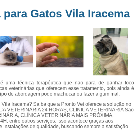
Clínica Veterinária Perto de Mim
Clíni
em
para Gatos Vila Iracema
s
Clínica Veterinária Popular Caçapava
C
ia
Clínica Veterinária Próximo de Mi
Exame de Eletrocardiograma em Animai
a
Exame de Eletrocardiograma em Cãe
24
Exame de Eletrocardiograma para Animai
Exame de Eletrocardio
s
Exame de Eletrocardiograma 
 é uma técnica terapêutica que não para de ganhar foco
icas veterinárias que oferecem esse tratamento, pois ainda é
Exame de Eletrocardio
 tipo de abordagem pode machucar ou fazer algum mal.
Exame de Eletrocardiograma para Gat
 Vila Iracema? Saiba que a Pronto Vet oferece a solução no
NICA VETERINÁRIA 24 HORAS, CLÍNICA VETERINÁRIA São
Exame de Raio X do Tórax para Ca
ERINÁRIA, CLÍNICA VETERINÁRIA MAIS PRÓXIMA,
Exame de Raio X para Cacho
entre outros serviços. Isso acontece graças aos
e instalações de qualidade, buscando sempre a satisfação
Exame de Ultrassom Abdominal Cão