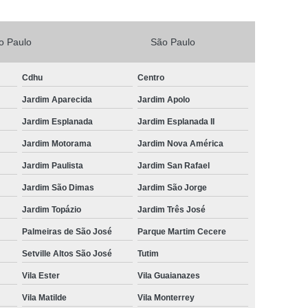
Vacina V4 para Gatos
Veterinario 24horas
o Paulo
São Paulo
Horas
Veterinária 24 Horas Perto de Mim
4h Perto de Mim
Veterinário 24 Horas
Cdhu
Centro
rinário 24 Horas Perto de Mim
Veterinário 24h
Jardim Aparecida
Jardim Apolo
eterinário 24hrs
Vet Popular 24 Horas
Jardim Esplanada
Jardim Esplanada II
ária Popular
Veterinária Popular 24 Horas
Jardim Motorama
Jardim Nova América
nário Popular
Veterinário Popular 24 Horas
Jardim Paulista
Jardim San Rafael
pular Perto de Mim
Veterinário Preço Popular
Jardim São Dimas
Jardim São Jorge
Jardim Topázio
Jardim Três José
Palmeiras de São José
Parque Martim Cecere
Setville Altos São José
Tutim
Vila Ester
Vila Guaianazes
Vila Matilde
Vila Monterrey