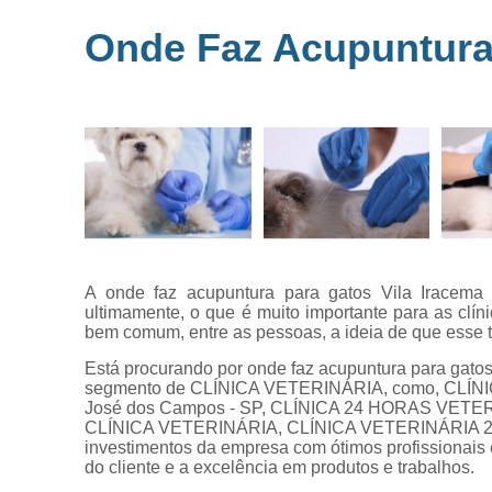
Microchipag
Onde Faz Acupuntura 
para animai
Ozonioterap
animal
Vacina par
animais
Veterinários 
horas
Veterinário
popular
A onde faz acupuntura para gatos Vila Iracema
ultimamente, o que é muito importante para as clín
bem comum, entre as pessoas, a ideia de que esse
Está procurando por onde faz acupuntura para gatos
segmento de CLÍNICA VETERINÁRIA, como, CLÍ
José dos Campos - SP, CLÍNICA 24 HORAS VET
CLÍNICA VETERINÁRIA, CLÍNICA VETERINÁRIA 24H, 
investimentos da empresa com ótimos profissionais 
do cliente e a excelência em produtos e trabalhos.