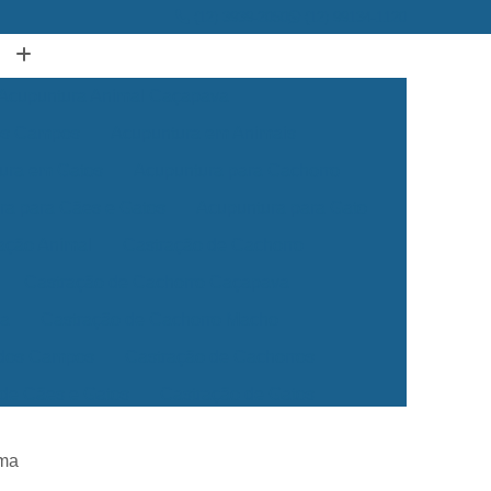
(12) 3939-2050
(12) 99134-1120
Acupuntura Animal Caçapava
dos Campos
Acupuntura em Animais
ura em Gatos
Acupuntura para Cachorro
ra para Cães e Gatos
Acupuntura para Gato
ação Animal
Castração de Cachorro
Castração de Cachorro Caçapava
ea
Castração de Cachorro Macho
 dos Campos
Castração de Cachorros
 de Cães e Gatos
Castração de Gatos
Veterinária 24 Horas
Clínica Veterinária 24h
ema
Clínica Veterinária para Cães e Gatos