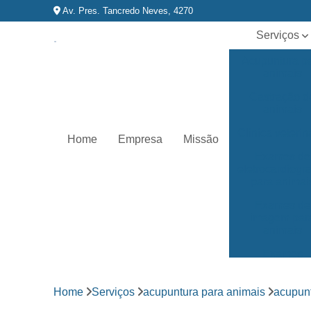
Av. Pres. Tancredo Neves, 4270
Serviços
Acupuntura p
animais
Castração d
animais
Clínica veterin
Home
Empresa
Missão
Exames de
eletrocardiog
para animai
Exames de
imagem par
animais
Exames
laboratoriai
Fisioterapia p
Home
Serviços
acupuntura para animais
acupunt
animais