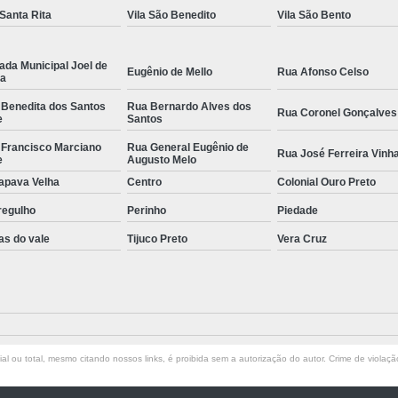
 Santa Rita
Vila São Benedito
Vila São Bento
ada Municipal Joel de
Eugênio de Mello
Rua Afonso Celso
la
 Benedita dos Santos
Rua Bernardo Alves dos
Rua Coronel Gonçalves
e
Santos
 Francisco Marciano
Rua General Eugênio de
Rua José Ferreira Vinh
e
Augusto Melo
apava Velha
Centro
Colonial Ouro Preto
regulho
Perinho
Piedade
as do vale
Tijuco Preto
Vera Cruz
l ou total, mesmo citando nossos links, é proibida sem a autorização do autor. Crime de violaçã