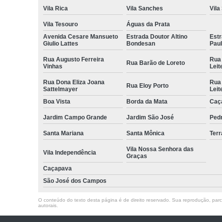
Vila Rica
Vila Sanches
Vila
Vila Tesouro
Águas da Prata
Avenida Cesare Mansueto
Estrada Doutor Altino
Estr
Giulio Lattes
Bondesan
Pau
Rua Augusto Ferreira
Rua
Rua Barão de Loreto
Vinhas
Leit
Rua Dona Eliza Joana
Rua
Rua Eloy Porto
Sattelmayer
Leit
Boa Vista
Borda da Mata
Caç
Jardim Campo Grande
Jardim São José
Ped
Santa Mariana
Santa Mônica
Terr
Vila Nossa Senhora das
Vila Independência
Graças
Caçapava
São José dos Campos
O conteúdo do texto desta página é de direito reservado. Sua reprodução, parcia
autorais
.