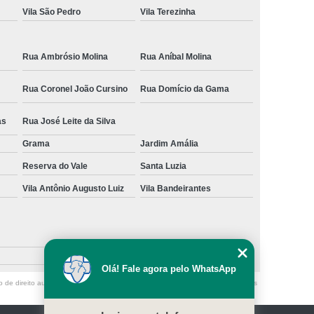
Vila São Pedro
Vila Terezinha
Rua Ambrósio Molina
Rua Aníbal Molina
Rua Coronel João Cursino
Rua Domício da Gama
as
Rua José Leite da Silva
Grama
Jardim Amália
Reserva do Vale
Santa Luzia
Vila Antônio Augusto Luiz
Vila Bandeirantes
Olá! Fale agora pelo WhatsApp
o de direito autoral – artigo 184 do Código Penal –
Lei 9610/98 - Lei de direitos