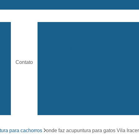
ara
Acupuntura Animal
Acupuntura Animal São José 
e
Acupuntura em Cachorro
Acupunt
Acupuntura para Cachorros
Acupuntu
ária
Contato
Acupuntura para Gatos
Castr
rama
Castração de Cachorro Adulto
s
Castração de Cachorro Fêm
a
Castração de Cachorro São José
Castração de Cães
Castração
s
Clínica 24 Horas Veterinária
Clínica 
ara
ura para cachorros
onde faz acupuntura para gatos Vila Irac
Clínica Veterinária Mais Próxima