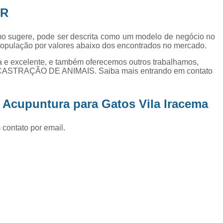
Exame de Ultrassom Abd
AR
Exame de Ultrassom Abdominal
ermo sugere, pode ser descrita como um modelo de negócio no
Exame de Ultrassom de Gato
 população por valores abaixo dos encontrados no mercado.
Exame de Ultrassom para Ga
 e excelente, e também oferecemos outros trabalhamos,
CASTRAÇÃO DE ANIMAIS. Saiba mais entrando em contato
Exames Laboratoriais em Animai
Exames Laboratoriais para Cacho
 Acupuntura para Gatos Vila Iracema
Exames Laboratoriais para Gat
Exames Laboratoriais Veterinários
 contato por email.
Exames Laboratoriais Veterinários São
Laboratório para Cães
Fisioterap
Fisioterapia Animal São Jos
Fisioterapia e Reabilitação Animal
Fisi
Fisioterapia para Cachorro
Fisiot