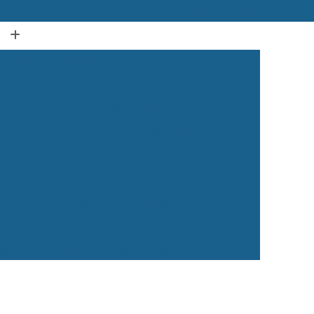
(12) 3939-2050
(12) 99134-1120
Acupuntura Animal Caçapava
dos Campos
Acupuntura em Animais
ura em Gatos
Acupuntura para Cachorro
ra para Cães e Gatos
Acupuntura para Gato
ação Animal
Castração de Cachorro
Castração de Cachorro Caçapava
ea
Castração de Cachorro Macho
 dos Campos
Castração de Cachorros
 de Cães e Gatos
Castração de Gatos
Veterinária 24 Horas
Clínica Veterinária 24h
Clínica Veterinária para Cães e Gatos