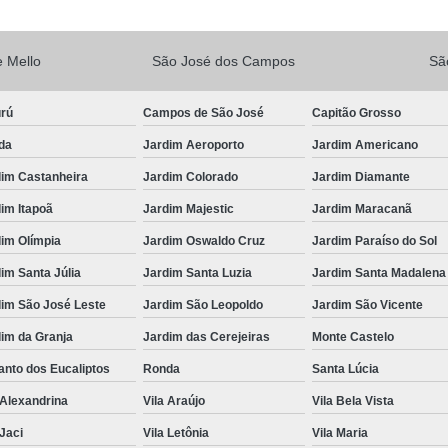
Vacina V10
Vacina V10 Importada
 Mello
São José dos Campos
Sã
Veterinario 24hs
Veterinária 24 
Veterinária 24h
Veterinária 2
urú
Campos de São José
Capitão Grosso
Veterinário 24 Horas Mais Próximo
Vete
da
Jardim Aeroporto
Jardim Americano
Veterinário 24h Perto de Mim
V
dim Castanheira
Jardim Colorado
Jardim Diamante
Veterinario a Preço Popular
Veterin
im Itapoã
Jardim Majestic
Jardim Maracanã
Veterinário 24 Horas Popular
Veteri
im Olímpia
Jardim Oswaldo Cruz
Jardim Paraíso do Sol
Veterinário Popular 24h
Veterinário Po
im Santa Júlia
Jardim Santa Luzia
Jardim Santa Madalena
dim São José Leste
Jardim São Leopoldo
Jardim São Vicente
im da Granja
Jardim das Cerejeiras
Monte Castelo
nto dos Eucaliptos
Ronda
Santa Lúcia
 Alexandrina
Vila Araújo
Vila Bela Vista
 Jaci
Vila Letônia
Vila Maria