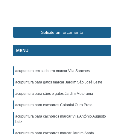
ca Veterinária Pet
Clínica Veterinária Popular
línica Veterinária Popular São José dos Campos
m
Exame de Eletrocardiograma Canino
Solicite um orçamento
s
Exame de Eletrocardiograma em Cachorro
s
Exame de Eletrocardiograma em Gatos
MENU
s
Exame de Eletrocardiograma para Cachorro
grama para Cachorro Caçapava
acupuntura em cachorro marcar Vila Sanches
para Cachorro São José dos Campos
acupuntura para gatos marcar Jardim São José Leste
grama para Cachorros e Gatos
acupuntura para cães e gatos Jardim Motorama
o
Exame de Eletrocardiograma para Gatos
acupuntura para cachorros Colonial Ouro Preto
chorro
Exame de Raio X para Animais
rro
Exame de Raio X para Gatos
acupuntura para cachorros marcar Vila Antônio Augusto
Luiz
Exame de Ultrassom Abdominal para Cachorro
acupuntura para cachorros marcar Jardim Santa