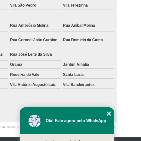
Vila São Pedro
Vila Terezinha
Rua Ambrósio Molina
Rua Aníbal Molina
Rua Coronel João Cursino
Rua Domício da Gama
as
Rua José Leite da Silva
Grama
Jardim Amália
Reserva do Vale
Santa Luzia
Vila Antônio Augusto Luiz
Vila Bandeirantes
Olá! Fale agora pelo WhatsApp
o de direito autoral – artigo 184 do Código Penal –
Lei 9610/98 - Lei de direitos