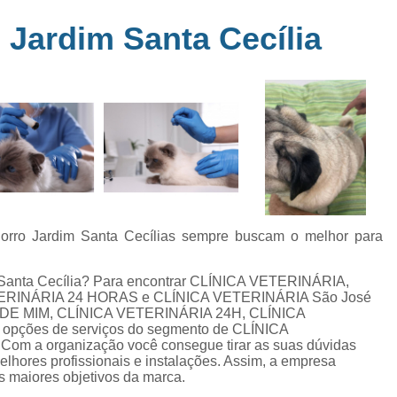
Clínica Veterinária Perto de Mim
Clíni
em
Jardim Santa Cecília
s
Clínica Veterinária Popular Caçapava
C
ia
Clínica Veterinária Próximo de Mi
Exame de Eletrocardiograma em Animai
a
Exame de Eletrocardiograma em Cãe
24
Exame de Eletrocardiograma para Animai
Exame de Eletrocardio
s
Exame de Eletrocardiograma 
horro Jardim Santa Cecílias sempre buscam o melhor para
Exame de Eletrocardio
m Santa Cecília? Para encontrar CLÍNICA VETERINÁRIA,
Exame de Eletrocardiograma para Gat
ERINÁRIA 24 HORAS e CLÍNICA VETERINÁRIA São José
DE MIM, CLÍNICA VETERINÁRIA 24H, CLÍNICA
Exame de Raio X do Tórax para Ca
pções de serviços do segmento de CLÍNICA
Exame de Raio X para Cacho
Com a organização você consegue tirar as suas dúvidas
elhores profissionais e instalações. Assim, a empresa
Exame de Ultrassom Abdominal Cão
s maiores objetivos da marca.