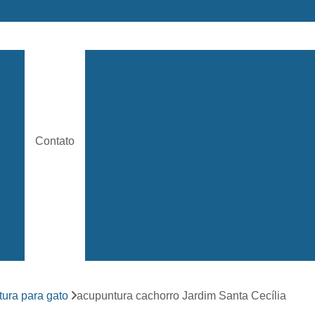
ara
Acupuntura Animal
Acupuntura Animal São José 
e
Acupuntura em Cachorro
Acupunt
Acupuntura para Cachorros
Acupuntu
ária
Contato
Acupuntura para Gatos
Castr
rama
Castração de Cachorro Adulto
s
Castração de Cachorro Fêm
a
Castração de Cachorro São José
Castração de Cães
Castração
s
Clínica 24 Horas Veterinária
Clínica 
ara
ura para gato
acupuntura cachorro Jardim Santa Cecília
Clínica Veterinária Mais Próxima