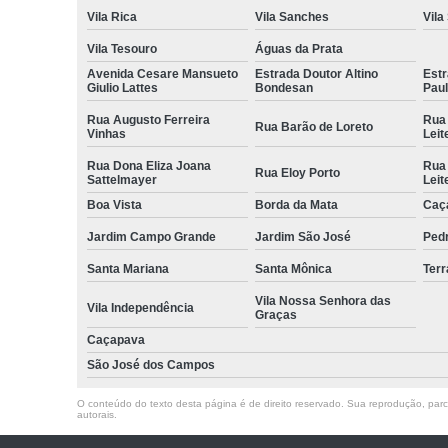
Vila Rica
Vila Sanches
Vila
Vila Tesouro
Águas da Prata
Avenida Cesare Mansueto
Estrada Doutor Altino
Estr
Giulio Lattes
Bondesan
Pau
Rua Augusto Ferreira
Rua
Rua Barão de Loreto
Vinhas
Leit
Rua Dona Eliza Joana
Rua
Rua Eloy Porto
Sattelmayer
Leit
Boa Vista
Borda da Mata
Caç
Jardim Campo Grande
Jardim São José
Ped
Santa Mariana
Santa Mônica
Terr
Vila Nossa Senhora das
Vila Independência
Graças
Caçapava
São José dos Campos
O conteúdo do texto desta página é de direito reservado. Sua reprodução, parcia
autorais
.