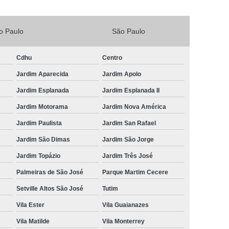
Vacina V4 para Gatos
Veterinario 24horas
o Paulo
São Paulo
Horas
Veterinária 24 Horas Perto de Mim
4h Perto de Mim
Veterinário 24 Horas
Cdhu
Centro
rinário 24 Horas Perto de Mim
Veterinário 24h
Jardim Aparecida
Jardim Apolo
eterinário 24hrs
Vet Popular 24 Horas
Jardim Esplanada
Jardim Esplanada II
ária Popular
Veterinária Popular 24 Horas
Jardim Motorama
Jardim Nova América
nário Popular
Veterinário Popular 24 Horas
Jardim Paulista
Jardim San Rafael
pular Perto de Mim
Veterinário Preço Popular
Jardim São Dimas
Jardim São Jorge
Jardim Topázio
Jardim Três José
Palmeiras de São José
Parque Martim Cecere
Setville Altos São José
Tutim
Vila Ester
Vila Guaianazes
Vila Matilde
Vila Monterrey