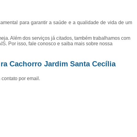
Exame de Ultrassom Abd
Exame de Ultrassom Abdominal
ndamental para garantir a saúde e a qualidade de vida de um
Exame de Ultrassom de Gato
Exame de Ultrassom para Ga
eja. Além dos serviços já citados, também trabalhamos com
or isso, fale conosco e saiba mais sobre nossa
Exames Laboratoriais em Animai
Exames Laboratoriais para Cacho
ra Cachorro Jardim Santa Cecília
Exames Laboratoriais para Gat
Exames Laboratoriais Veterinários
 contato por email.
Exames Laboratoriais Veterinários São
Laboratório para Cães
Fisioterap
Fisioterapia Animal São Jos
Fisioterapia e Reabilitação Animal
Fisi
Fisioterapia para Cachorro
Fisiot