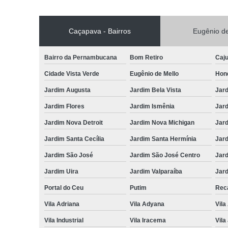
Caçapava - Bairros
Eugênio de
Bairro da Pernambucana
Bom Retiro
Caj
Cidade Vista Verde
Eugênio de Mello
Hon
Jardim Augusta
Jardim Bela Vista
Jar
Jardim Flores
Jardim Ismênia
Jard
Jardim Nova Detroit
Jardim Nova Michigan
Jard
Jardim Santa Cecília
Jardim Santa Hermínia
Jard
Jardim São José
Jardim São José Centro
Jar
Jardim Uira
Jardim Valparaíba
Jard
Portal do Ceu
Putim
Reca
Vila Adriana
Vila Adyana
Vila
Vila Industrial
Vila Iracema
Vila