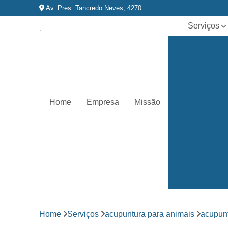
Av. Pres. Tancredo Neves, 4270
Serviços
Acupuntura p
animais
Castração d
animais
Clínica veterin
Home
Empresa
Missão
Exames de
eletrocardiog
para animai
Exames de
imagem par
animais
Exames
laboratoriai
Fisioterapia p
Home
Serviços
acupuntura para animais
acupunt
animais