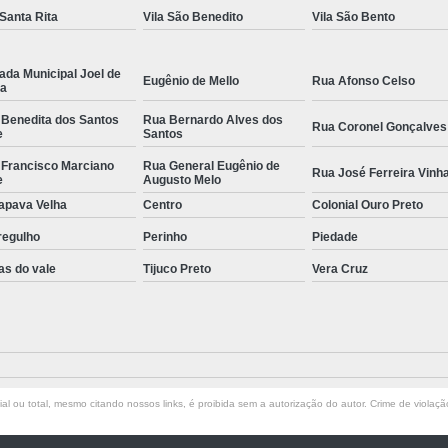
 Santa Rita
Vila São Benedito
Vila São Bento
ada Municipal Joel de
Eugênio de Mello
Rua Afonso Celso
la
 Benedita dos Santos
Rua Bernardo Alves dos
Rua Coronel Gonçalves
e
Santos
 Francisco Marciano
Rua General Eugênio de
Rua José Ferreira Vinh
e
Augusto Melo
apava Velha
Centro
Colonial Ouro Preto
regulho
Perinho
Piedade
as do vale
Tijuco Preto
Vera Cruz
l ou total, mesmo citando nossos links, é proibida sem a autorização do autor. Crime de violaçã