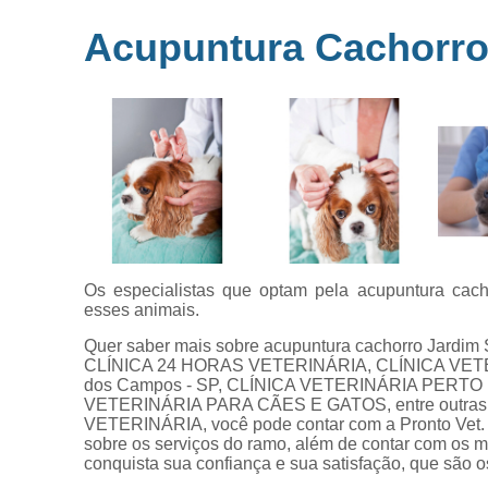
Microchipag
Acupuntura Cachorro 
para animai
Ozonioterap
animal
Vacina par
animais
Veterinários 
horas
Veterinário
popular
Os especialistas que optam pela acupuntura cac
esses animais.
Quer saber mais sobre acupuntura cachorro Jardi
CLÍNICA 24 HORAS VETERINÁRIA, CLÍNICA VET
dos Campos - SP, CLÍNICA VETERINÁRIA PERTO 
VETERINÁRIA PARA CÃES E GATOS, entre outras o
VETERINÁRIA, você pode contar com a Pronto Vet. 
sobre os serviços do ramo, além de contar com os m
conquista sua confiança e sua satisfação, que são o