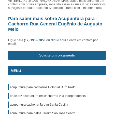
VETERINÁRIA e CASTRAÇÃO DE ANIMAIS. Saiba mais entrando em
contato com nossa empresa, sanando assim as suas dúvidas sobre os
serviços e produtos disponibilizados pelo ramo com a melhor marca.
Para saber mais sobre Acupuntura para
Cachorro Rua General Eugênio de Augusto
Melo
Ligue para
(12) 3939-2050
ou
clique aqui
e entre em contato por
email.
Solicite um orçamento
MENU
acupuntura para cachorros Colonial Ouro Preto
onde faz acupuntura em cachorros Vila Independência
acupuntura cachorro Jardim Santa Cecília
acupuntura para gatos Jardim São José Centro