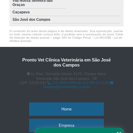
Vila Nossa Senhora das
Graças
Caçapava
São José dos Campos
O conteúdo do texto desta página é de direito reservado. Sua reprodução, parcial
ou total, mesmo citando nossos links, é proibida sem a autorização do autor. Crime
de violação de direito autoral – artigo 184 do Código Penal –
Lei 9610/98 - Lei de
direitos autorais
.
Pronto Vet Clínica Veterinária em São José
dos Campos
Av. Pres. Tancredo Neves, 4270 - Parque Novo
Horizonte São José dos Campos - SP
CEP: 12225-011
(12) 3939-2050
(12) 99134-1120
contato@prontovetsjc.com.br
Home
Empresa