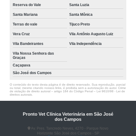
Reserva do Vale
Santa Luzia
Santa Mariana
Santa Mônica
Terras do vale
Tijuco Preto
Vera Cruz
Vila Antônio Augusto Luiz
Vila Bandeirantes
Vila Independência
Vila Nossa Senhora das
Graças
Caçapava
São José dos Campos
O conteúdo do texto desta página é de direito reservado. Sua reprodução, parcial
ou total, mesmo citando nossos links, é proibida sem a autorização do autor. Crime
de violação de direito autoral – artigo 184 do Código Penal –
Lei 9610/98 - Lei de
direitos autorais
.
Pronto Vet Clínica Veterinária em São José
dos Campos
Av. Pres. Tancredo Neves, 4270 - Parque Novo
Horizonte São José dos Campos - SP