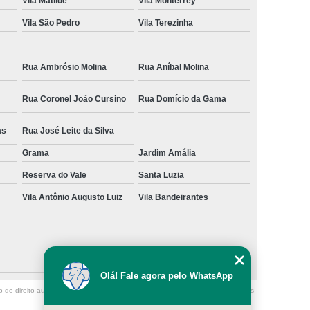
Vila Matilde
Vila Monterrey
Vila São Pedro
Vila Terezinha
Rua Ambrósio Molina
Rua Aníbal Molina
Rua Coronel João Cursino
Rua Domício da Gama
as
Rua José Leite da Silva
Grama
Jardim Amália
Reserva do Vale
Santa Luzia
Vila Antônio Augusto Luiz
Vila Bandeirantes
Olá! Fale agora pelo WhatsApp
o de direito autoral – artigo 184 do Código Penal –
Lei 9610/98 - Lei de direitos