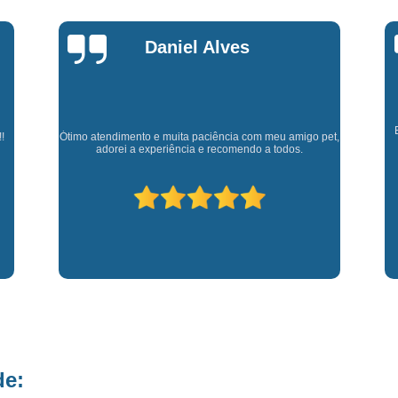
Fisioterapia para Pequenos Animais
Fis
Microchip para Cães
Microchipage
Marly Rosa
Microchipagem em Cachorros
Microchi
Microchipagem p
Microchipagem para Cachorro São Jo
Cl
Experiência muito boa, trata meus animaizinhos super
et,
bem além de ter ótimos doutores que estão sempre
p
Microchipagem para Gatos
Ozoniote
disponíveis para retirar dúvidas.
Ozonioterapia em Cães
Ozonioterap
Ozonioterapia para Cachorro
Ozonioterapia para Cachorro São J
Ozonioterapia para Cães I
Vacina Antirrábica para Cach
Vacina contra Raiva para Cacho
Vacina de Giárdia para Cães
Vacina 
de:
Vacina para Cachorros Caçapava
V