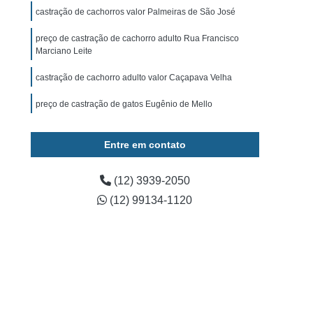
ominal para Cachorro Caçapava
castração de cachorros valor Palmeiras de São José
 para Cachorro São José dos Campos
preço de castração de cachorro adulto Rua Francisco
Marciano Leite
Exame de Ultrassom para Cachorro
tos
Exame Bioquímico em Cães
castração de cachorro adulto valor Caçapava Velha
s
Exames Laboratoriais para Animais
preço de castração de gatos Eugênio de Mello
rros
Exames Laboratoriais para Cães
Entre em contato
os
Exames Laboratoriais para Pets
Exames Laboratoriais Veterinários Caçapava
(12) 3939-2050
 José dos Campos
Laboratório para Animais
(12) 99134-1120
ia Animal
Fisioterapia Animal Caçapava
é dos Campos
Fisioterapia Canina
oterapia em Animais
Fisioterapia em Cachorro
erapia para Cães
Fisioterapia para Gatos