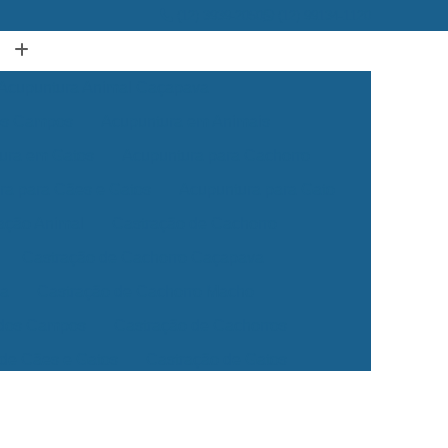
(12) 3939-2050
(12) 99134-1120
Acupuntura Animal Caçapava
dos Campos
Acupuntura em Animais
ura em Gatos
Acupuntura para Cachorro
ra para Cães e Gatos
Acupuntura para Gato
ação Animal
Castração de Cachorro
Castração de Cachorro Caçapava
ea
Castração de Cachorro Macho
 dos Campos
Castração de Cachorros
 de Cães e Gatos
Castração de Gatos
Veterinária 24 Horas
Clínica Veterinária 24h
Clínica Veterinária para Cães e Gatos