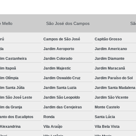
Vacina V10
Vacina V10 Importada
Veterinario 24hs
Veterinária 24 
 Mello
São José dos Campos
Sã
Veterinária 24h
Veterinária 2
urú
Campos de São José
Capitão Grosso
Veterinário 24 Horas Mais Próximo
Vete
da
Jardim Aeroporto
Jardim Americano
Veterinário 24h Perto de Mim
V
dim Castanheira
Jardim Colorado
Jardim Diamante
Veterinario a Preço Popular
Veterin
im Itapoã
Jardim Majestic
Jardim Maracanã
Veterinário 24 Horas Popular
Veteri
im Olímpia
Jardim Oswaldo Cruz
Jardim Paraíso do Sol
Veterinário Popular 24h
Veterinário Po
im Santa Júlia
Jardim Santa Luzia
Jardim Santa Madalena
dim São José Leste
Jardim São Leopoldo
Jardim São Vicente
im da Granja
Jardim das Cerejeiras
Monte Castelo
nto dos Eucaliptos
Ronda
Santa Lúcia
 Alexandrina
Vila Araújo
Vila Bela Vista