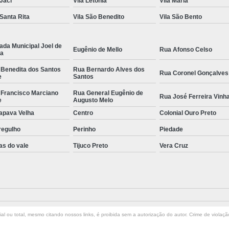
 Jaci
Vila Letônia
Vila Maria
 Santa Rita
Vila São Benedito
Vila São Bento
ada Municipal Joel de
Eugênio de Mello
Rua Afonso Celso
la
 Benedita dos Santos
Rua Bernardo Alves dos
Rua Coronel Gonçalves
e
Santos
 Francisco Marciano
Rua General Eugênio de
Rua José Ferreira Vinh
e
Augusto Melo
apava Velha
Centro
Colonial Ouro Preto
regulho
Perinho
Piedade
as do vale
Tijuco Preto
Vera Cruz
l ou total, mesmo citando nossos links, é proibida sem a autorização do autor. Crime de violaçã