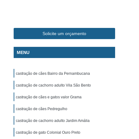
ca Veterinária Pet
Clínica Veterinária Popular
línica Veterinária Popular São José dos Campos
m
Exame de Eletrocardiograma Canino
Solicite um orçamento
s
Exame de Eletrocardiograma em Cachorro
s
Exame de Eletrocardiograma em Gatos
MENU
s
Exame de Eletrocardiograma para Cachorro
grama para Cachorro Caçapava
castração de cães Bairro da Pernambucana
para Cachorro São José dos Campos
castração de cachorro adulto Vila São Bento
grama para Cachorros e Gatos
castração de cães e gatos valor Grama
o
Exame de Eletrocardiograma para Gatos
castração de cães Pedregulho
chorro
Exame de Raio X para Animais
rro
Exame de Raio X para Gatos
castração de cachorro adulto Jardim Amália
Exame de Ultrassom Abdominal para Cachorro
castração de gato Colonial Ouro Preto