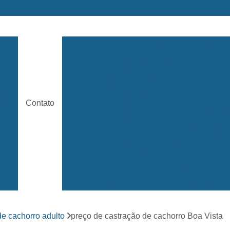
ara
Acupuntura Animal
Acupuntura Animal São José 
e
Acupuntura em Cachorro
Acupunt
Acupuntura para Cachorros
Acupuntu
ária
Contato
Acupuntura para Gatos
Castr
rama
Castração de Cachorro Adulto
s
Castração de Cachorro Fêm
a
Castração de Cachorro São José
Castração de Cães
Castração
s
Clínica 24 Horas Veterinária
Clínica 
ara
de cachorro adulto
preço de castração de cachorro Boa Vista
Clínica Veterinária Mais Próxima