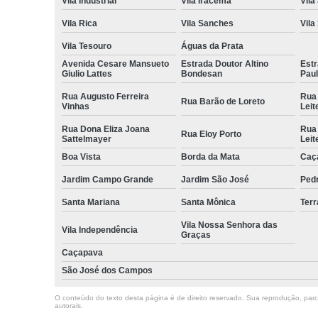
Vila Industrial
Vila Iracema
Vila
Vila Rica
Vila Sanches
Vila
Vila Tesouro
Águas da Prata
Avenida Cesare Mansueto
Estrada Doutor Altino
Estr
Giulio Lattes
Bondesan
Pau
Rua Augusto Ferreira
Rua
Rua Barão de Loreto
Vinhas
Leit
Rua Dona Eliza Joana
Rua
Rua Eloy Porto
Sattelmayer
Leit
Boa Vista
Borda da Mata
Caç
Jardim Campo Grande
Jardim São José
Ped
Santa Mariana
Santa Mônica
Terr
Vila Nossa Senhora das
Vila Independência
Graças
Caçapava
São José dos Campos
O conteúdo do texto desta página é de direito reservado. Sua reprodução, parcia
autorais
.