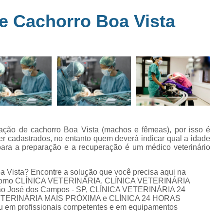
Clínica Veterinária Perto de Mim
Clíni
em
e Cachorro Boa Vista
s
Clínica Veterinária Popular Caçapava
C
ia
Clínica Veterinária Próximo de Mi
Exame de Eletrocardiograma em Animai
a
Exame de Eletrocardiograma em Cãe
24
Exame de Eletrocardiograma para Animai
Exame de Eletrocardio
s
Exame de Eletrocardiograma 
ração de cachorro Boa Vista (machos e fêmeas), por isso é
er cadastrados, no entanto quem deverá indicar qual a idade
Exame de Eletrocardio
 para a preparação e a recuperação é um médico veterinário
Exame de Eletrocardiograma para Gat
a Vista? Encontre a solução que você precisa aqui na
Exame de Raio X do Tórax para Ca
as, como CLÍNICA VETERINÁRIA, CLÍNICA VETERINÁRIA
Exame de Raio X para Cacho
 José dos Campos - SP, CLÍNICA VETERINÁRIA 24
ETERINÁRIA MAIS PRÓXIMA e CLÍNICA 24 HORAS
Exame de Ultrassom Abdominal Cão
u em profissionais competentes e em equipamentos