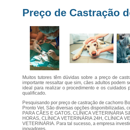
Microchipag
Preço de Castração d
para animai
Ozonioterap
animal
Vacina par
animais
Veterinários 
horas
Veterinário
popular
Muitos tutores têm dúvidas sobre a preço de cast
importante ressaltar que sim, cães adultos podem s
ideal para realizar o procedimento e os cuidados
qualificado.
Pesquisando por preço de castração de cachorro Bo
Pronto Vet. São diversas opções disponibilizad
PARA CÃES E GATOS, CLÍNICA VETERINÁRIA São
HORAS, CLÍNICA VETERINÁRIA 24H, CLÍNICA V
VETERINÁRIA. Para tal sucesso, a empresa investi
inovadores.