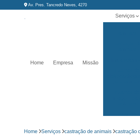
Av. Pres. Tancredo Neves, 4270
Serviços
Acupuntura p
animais
Castração d
animais
Clínica veterin
Home
Empresa
Missão
Exames de
eletrocardiog
para animai
Exames de
imagem par
animais
Exames
laboratoriai
Fisioterapia p
Home
Serviços
castração de animais
castração 
animais