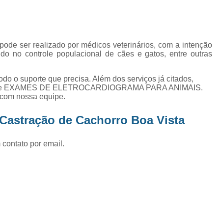
Exame de Ultrassom Abd
Exame de Ultrassom Abdominal
Exame de Ultrassom de Gato
ode ser realizado por médicos veterinários, com a intenção
ando no controle populacional de cães e gatos, entre outras
Exame de Ultrassom para Ga
Exames Laboratoriais em Animai
odo o suporte que precisa. Além dos serviços já citados,
Exames Laboratoriais para Cacho
IA e EXAMES DE ELETROCARDIOGRAMA PARA ANIMAIS.
s com nossa equipe.
Exames Laboratoriais para Gat
 Castração de Cachorro Boa Vista
Exames Laboratoriais Veterinários
Exames Laboratoriais Veterinários São
 contato por email.
Laboratório para Cães
Fisioterap
Fisioterapia Animal São Jos
Fisioterapia e Reabilitação Animal
Fisi
Fisioterapia para Cachorro
Fisiot