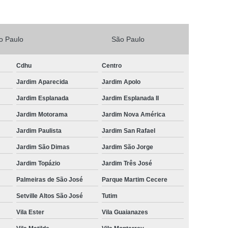
Vacina V4 para Gatos
Veterinario 24horas
Horas
Veterinária 24 Horas Perto de Mim
o Paulo
São Paulo
4h Perto de Mim
Veterinário 24 Horas
Cdhu
Centro
rinário 24 Horas Perto de Mim
Veterinário 24h
Jardim Aparecida
Jardim Apolo
eterinário 24hrs
Vet Popular 24 Horas
Jardim Esplanada
Jardim Esplanada II
ária Popular
Veterinária Popular 24 Horas
Jardim Motorama
Jardim Nova América
nário Popular
Veterinário Popular 24 Horas
Jardim Paulista
Jardim San Rafael
pular Perto de Mim
Veterinário Preço Popular
Jardim São Dimas
Jardim São Jorge
Jardim Topázio
Jardim Três José
Palmeiras de São José
Parque Martim Cecere
Setville Altos São José
Tutim
Vila Ester
Vila Guaianazes