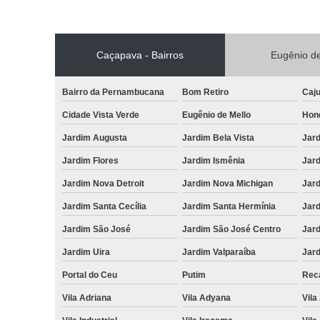
Caçapava - Bairros
Eugênio de
Bairro da Pernambucana
Bom Retiro
Caj
Cidade Vista Verde
Eugênio de Mello
Hon
Jardim Augusta
Jardim Bela Vista
Jar
Jardim Flores
Jardim Ismênia
Jard
Jardim Nova Detroit
Jardim Nova Michigan
Jard
Jardim Santa Cecília
Jardim Santa Hermínia
Jard
Jardim São José
Jardim São José Centro
Jar
Jardim Uira
Jardim Valparaíba
Jard
Portal do Ceu
Putim
Reca
Vila Adriana
Vila Adyana
Vila