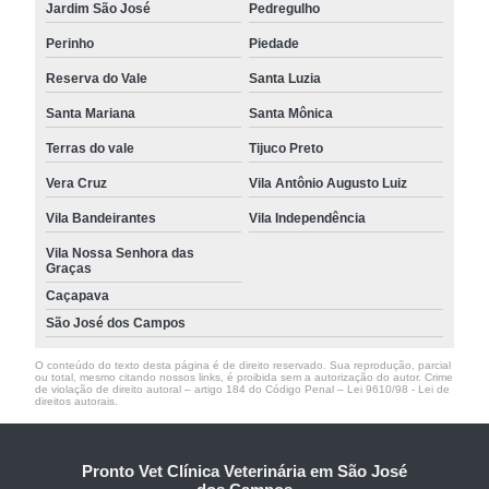
Jardim São José
Pedregulho
Perinho
Piedade
Reserva do Vale
Santa Luzia
Santa Mariana
Santa Mônica
Terras do vale
Tijuco Preto
Vera Cruz
Vila Antônio Augusto Luiz
Vila Bandeirantes
Vila Independência
Vila Nossa Senhora das
Graças
Caçapava
São José dos Campos
O conteúdo do texto desta página é de direito reservado. Sua reprodução, parcial
ou total, mesmo citando nossos links, é proibida sem a autorização do autor. Crime
de violação de direito autoral – artigo 184 do Código Penal –
Lei 9610/98 - Lei de
direitos autorais
.
Pronto Vet Clínica Veterinária em São José