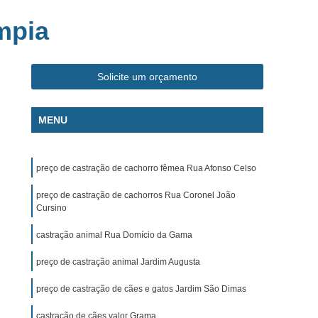
ca Veterinária Pet
Clínica Veterinária Popular
mpia
línica Veterinária Popular São José dos Campos
m
Exame de Eletrocardiograma Canino
Solicite um orçamento
s
Exame de Eletrocardiograma em Cachorro
s
Exame de Eletrocardiograma em Gatos
MENU
s
Exame de Eletrocardiograma para Cachorro
grama para Cachorro Caçapava
preço de castração de cachorro fêmea Rua Afonso Celso
para Cachorro São José dos Campos
preço de castração de cachorros Rua Coronel João
grama para Cachorros e Gatos
Cursino
o
Exame de Eletrocardiograma para Gatos
castração animal Rua Domício da Gama
chorro
Exame de Raio X para Animais
preço de castração animal Jardim Augusta
rro
Exame de Raio X para Gatos
preço de castração de cães e gatos Jardim São Dimas
Exame de Ultrassom Abdominal para Cachorro
castração de cães valor Grama