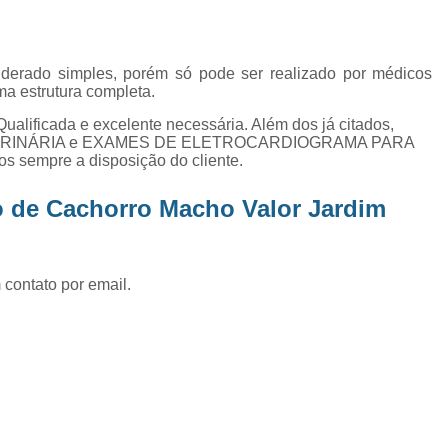
Exame de Ultrassom Abd
Exame de Ultrassom Abdominal
derado simples, porém só pode ser realizado por médicos
Exame de Ultrassom de Gato
ma estrutura completa.
Exame de Ultrassom para Ga
Qualificada e excelente necessária. Além dos já citados,
VETERINÁRIA e EXAMES DE ELETROCARDIOGRAMA PARA
Exames Laboratoriais em Animai
s sempre a disposição do cliente.
Exames Laboratoriais para Cacho
o de Cachorro Macho Valor Jardim
Exames Laboratoriais para Gat
Exames Laboratoriais Veterinários
Exames Laboratoriais Veterinários São
 contato por email.
Laboratório para Cães
Fisioterap
Fisioterapia Animal São Jos
Fisioterapia e Reabilitação Animal
Fisi
Fisioterapia para Cachorro
Fisiot