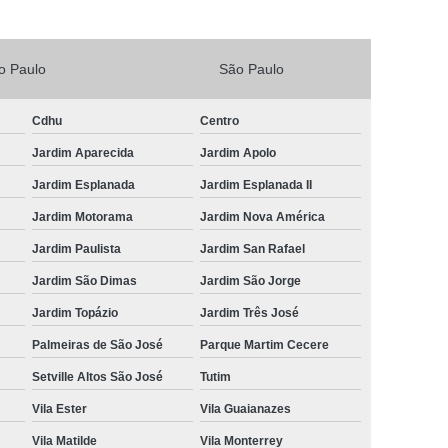
Vacina V4 para Gatos
Veterinario 24horas
Horas
Veterinária 24 Horas Perto de Mim
o Paulo
São Paulo
4h Perto de Mim
Veterinário 24 Horas
Cdhu
Centro
rinário 24 Horas Perto de Mim
Veterinário 24h
Jardim Aparecida
Jardim Apolo
eterinário 24hrs
Vet Popular 24 Horas
Jardim Esplanada
Jardim Esplanada II
ária Popular
Veterinária Popular 24 Horas
Jardim Motorama
Jardim Nova América
nário Popular
Veterinário Popular 24 Horas
Jardim Paulista
Jardim San Rafael
pular Perto de Mim
Veterinário Preço Popular
Jardim São Dimas
Jardim São Jorge
Jardim Topázio
Jardim Três José
Palmeiras de São José
Parque Martim Cecere
Setville Altos São José
Tutim
Vila Ester
Vila Guaianazes
Vila Matilde
Vila Monterrey