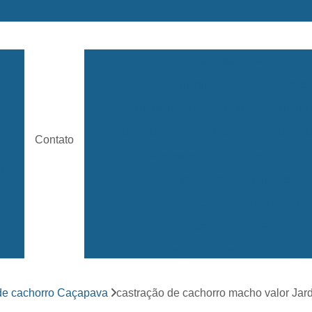
ara
Acupuntura Animal
Acupuntura Animal São José 
e
Acupuntura em Cachorro
Acupunt
Acupuntura para Cachorros
Acupuntu
ária
Contato
Acupuntura para Gatos
Castr
rama
Castração de Cachorro Adulto
s
Castração de Cachorro Fêm
a
Castração de Cachorro São José
Castração de Cães
Castração
s
Clínica 24 Horas Veterinária
Clínica 
ara
de cachorro Caçapava
castração de cachorro macho valor Jar
Clínica Veterinária Mais Próxima