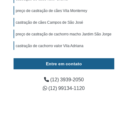
ominal para Cachorro Caçapava
preço de castração de cães Vila Monterrey
 para Cachorro São José dos Campos
castração de cães Campos de São José
Exame de Ultrassom para Cachorro
tos
Exame Bioquímico em Cães
preço de castração de cachorro macho Jardim São Jorge
s
Exames Laboratoriais para Animais
castração de cachorro valor Vila Adriana
rros
Exames Laboratoriais para Cães
Entre em contato
os
Exames Laboratoriais para Pets
Exames Laboratoriais Veterinários Caçapava
(12) 3939-2050
 José dos Campos
Laboratório para Animais
(12) 99134-1120
ia Animal
Fisioterapia Animal Caçapava
é dos Campos
Fisioterapia Canina
oterapia em Animais
Fisioterapia em Cachorro
erapia para Cães
Fisioterapia para Gatos