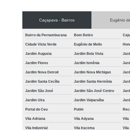
Caçapava - Bairros
Eugênio de
Bairro da Pernambucana
Bom Retiro
Caj
Cidade Vista Verde
Eugênio de Mello
Hon
Jardim Augusta
Jardim Bela Vista
Jar
Jardim Flores
Jardim Ismênia
Jard
Jardim Nova Detroit
Jardim Nova Michigan
Jard
Jardim Santa Cecília
Jardim Santa Hermínia
Jard
Jardim São José
Jardim São José Centro
Jar
Jardim Uira
Jardim Valparaíba
Jard
Portal do Ceu
Putim
Reca
Vila Adriana
Vila Adyana
Vila
Vila Industrial
Vila Iracema
Vila