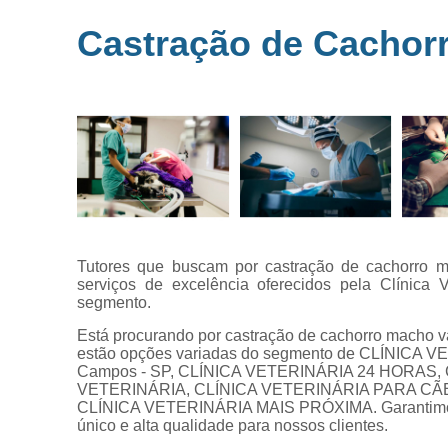
Microchipag
Castração de Cachorr
para animai
Ozonioterap
animal
Vacina par
animais
Veterinários 
horas
Veterinário
popular
Tutores que buscam por castração de cachorro m
serviços de excelência oferecidos pela Clínica V
segmento.
Está procurando por castração de cachorro macho v
estão opções variadas do segmento de CLÍNICA
Campos - SP, CLÍNICA VETERINÁRIA 24 HORAS,
VETERINÁRIA, CLÍNICA VETERINÁRIA PARA CÃ
CLÍNICA VETERINÁRIA MAIS PRÓXIMA. Garantimos a
único e alta qualidade para nossos clientes.