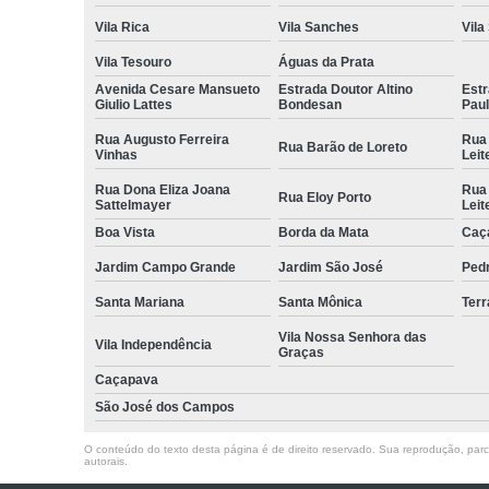
Vila Rica
Vila Sanches
Vila
Vila Tesouro
Águas da Prata
Avenida Cesare Mansueto
Estrada Doutor Altino
Estr
Giulio Lattes
Bondesan
Pau
Rua Augusto Ferreira
Rua
Rua Barão de Loreto
Vinhas
Leit
Rua Dona Eliza Joana
Rua
Rua Eloy Porto
Sattelmayer
Leit
Boa Vista
Borda da Mata
Caç
Jardim Campo Grande
Jardim São José
Ped
Santa Mariana
Santa Mônica
Terr
Vila Nossa Senhora das
Vila Independência
Graças
Caçapava
São José dos Campos
O conteúdo do texto desta página é de direito reservado. Sua reprodução, parcia
autorais
.