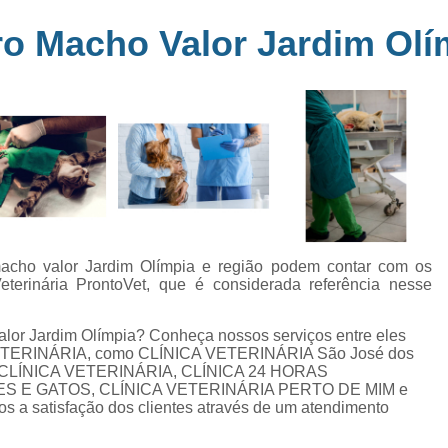
Clínica Veterinária Perto de Mim
Clíni
em
o Macho Valor Jardim Olí
s
Clínica Veterinária Popular Caçapava
C
ia
Clínica Veterinária Próximo de Mi
Exame de Eletrocardiograma em Animai
a
Exame de Eletrocardiograma em Cãe
24
Exame de Eletrocardiograma para Animai
Exame de Eletrocardio
s
Exame de Eletrocardiograma 
acho valor Jardim Olímpia e região podem contar com os
eterinária ProntoVet, que é considerada referência nesse
Exame de Eletrocardio
Exame de Eletrocardiograma para Gat
alor Jardim Olímpia? Conheça nossos serviços entre eles
 VETERINÁRIA, como CLÍNICA VETERINÁRIA São José dos
Exame de Raio X do Tórax para Ca
 CLÍNICA VETERINÁRIA, CLÍNICA 24 HORAS
Exame de Raio X para Cacho
ES E GATOS, CLÍNICA VETERINÁRIA PERTO DE MIM e
 satisfação dos clientes através de um atendimento
Exame de Ultrassom Abdominal Cão