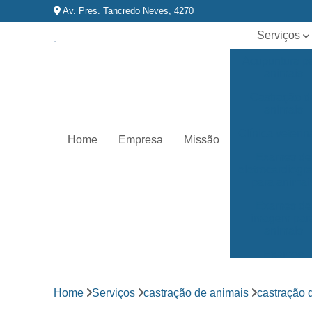
Av. Pres. Tancredo Neves, 4270
Serviços
Acupuntura p
animais
Castração d
animais
Clínica veterin
Home
Empresa
Missão
Exames de
eletrocardiog
para animai
Exames de
imagem par
animais
Exames
laboratoriai
Fisioterapia p
Home
Serviços
castração de animais
castração 
animais