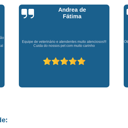
Fisioterapia para Pequenos Animais
Fis
Andrea de
Microchip para Cães
Microchipage
Fátima
Microchipagem em Cachorros
Microchi
Microchipagem p
São
Microchipagem para Cachorro São Jo
Equipe de veterinário e atendentes muito atenciosos!!!
Ót
al
Cuida do nossos pet com muito carinho
Microchipagem para Gatos
Ozoniote
Ozonioterapia em Cães
Ozonioterap
Ozonioterapia para Cachorro
Ozonioterapia para Cachorro São J
Ozonioterapia para Cães I
Vacina Antirrábica para Cach
Vacina contra Raiva para Cacho
Vacina de Giárdia para Cães
Vacina 
de:
Vacina para Cachorros Caçapava
V