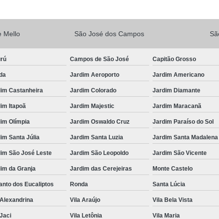
Vacina V10
Vacina V10 Importada
Veterinario 24hs
Veterinária 24 
 Mello
São José dos Campos
Sã
Veterinária 24h
Veterinária 2
urú
Campos de São José
Capitão Grosso
Veterinário 24 Horas Mais Próximo
Vete
da
Jardim Aeroporto
Jardim Americano
Veterinário 24h Perto de Mim
V
dim Castanheira
Jardim Colorado
Jardim Diamante
Veterinario a Preço Popular
Veterin
im Itapoã
Jardim Majestic
Jardim Maracanã
Veterinário 24 Horas Popular
Veteri
im Olímpia
Jardim Oswaldo Cruz
Jardim Paraíso do Sol
Veterinário Popular 24h
Veterinário Po
im Santa Júlia
Jardim Santa Luzia
Jardim Santa Madalena
dim São José Leste
Jardim São Leopoldo
Jardim São Vicente
im da Granja
Jardim das Cerejeiras
Monte Castelo
nto dos Eucaliptos
Ronda
Santa Lúcia
 Alexandrina
Vila Araújo
Vila Bela Vista
 Jaci
Vila Letônia
Vila Maria