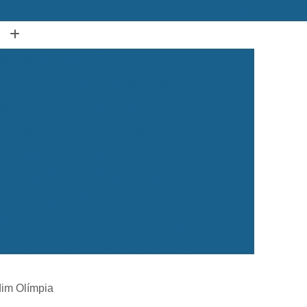
(12) 3939-2050
(12) 99134-1120
Acupuntura Animal Caçapava
dos Campos
Acupuntura em Animais
ura em Gatos
Acupuntura para Cachorro
ra para Cães e Gatos
Acupuntura para Gato
ação Animal
Castração de Cachorro
Castração de Cachorro Caçapava
ea
Castração de Cachorro Macho
 dos Campos
Castração de Cachorros
 de Cães e Gatos
Castração de Gatos
Veterinária 24 Horas
Clínica Veterinária 24h
dim Olímpia
Clínica Veterinária para Cães e Gatos