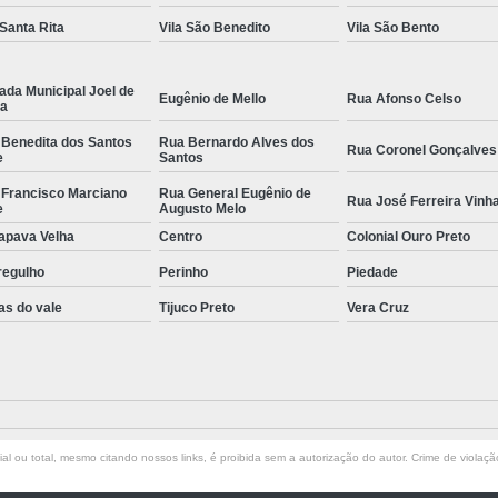
 Santa Rita
Vila São Benedito
Vila São Bento
ada Municipal Joel de
Eugênio de Mello
Rua Afonso Celso
la
 Benedita dos Santos
Rua Bernardo Alves dos
Rua Coronel Gonçalves
e
Santos
 Francisco Marciano
Rua General Eugênio de
Rua José Ferreira Vinh
e
Augusto Melo
apava Velha
Centro
Colonial Ouro Preto
regulho
Perinho
Piedade
as do vale
Tijuco Preto
Vera Cruz
l ou total, mesmo citando nossos links, é proibida sem a autorização do autor. Crime de violaçã