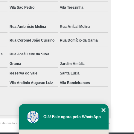
Vila São Pedro
Vila Terezinha
Rua Ambrósio Molina
Rua Aníbal Molina
Rua Coronel João Cursino
Rua Domício da Gama
as
Rua José Leite da Silva
Grama
Jardim Amália
Reserva do Vale
Santa Luzia
Vila Antônio Augusto Luiz
Vila Bandeirantes
Olá! Fale agora pelo WhatsApp
o de direito autoral – artigo 184 do Código Penal –
Lei 9610/98 - Lei de direitos