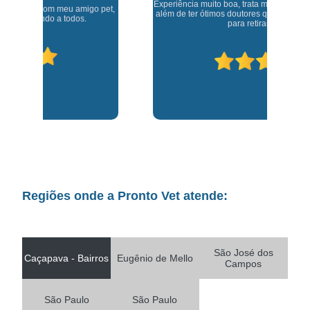
Experiência muito boa, trata meus animaizinhos super bem
t,
J
além de ter ótimos doutores que estão sempre disponíveis
para retirar dúvidas.
Regiões onde a Pronto Vet atende:
São José dos
Caçapava - Bairros
Eugênio de Mello
Campos
São Paulo
São Paulo