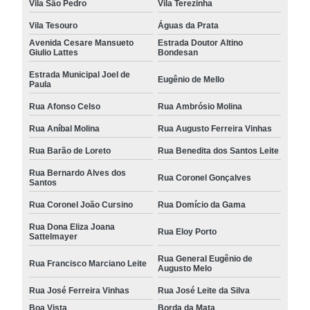
Vila São Pedro
Vila Terezinha
Vila Tesouro
Águas da Prata
Avenida Cesare Mansueto
Estrada Doutor Altino
Giulio Lattes
Bondesan
Estrada Municipal Joel de
Eugênio de Mello
Paula
Rua Afonso Celso
Rua Ambrósio Molina
Rua Aníbal Molina
Rua Augusto Ferreira Vinhas
Rua Barão de Loreto
Rua Benedita dos Santos Leite
Rua Bernardo Alves dos
Rua Coronel Gonçalves
Santos
Rua Coronel João Cursino
Rua Domício da Gama
Rua Dona Eliza Joana
Rua Eloy Porto
Sattelmayer
Rua General Eugênio de
Rua Francisco Marciano Leite
Augusto Melo
Rua José Ferreira Vinhas
Rua José Leite da Silva
Boa Vista
Borda da Mata