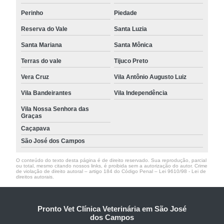
Perinho
Piedade
Reserva do Vale
Santa Luzia
Santa Mariana
Santa Mônica
Terras do vale
Tijuco Preto
Vera Cruz
Vila Antônio Augusto Luiz
Vila Bandeirantes
Vila Independência
Vila Nossa Senhora das
Graças
Caçapava
São José dos Campos
O conteúdo do texto desta página é de direito reservado. Sua reprodução, parcial
ou total, mesmo citando nossos links, é proibida sem a autorização do autor. Crime
de violação de direito autoral – artigo 184 do Código Penal –
Lei 9610/98 - Lei de
direitos autorais
.
Pronto Vet Clínica Veterinária em São José
dos Campos