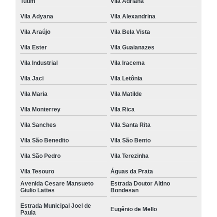
Tutim
Vila Adriana
Vila Adyana
Vila Alexandrina
Vila Araújo
Vila Bela Vista
Vila Ester
Vila Guaianazes
Vila Industrial
Vila Iracema
Vila Jaci
Vila Letônia
Vila Maria
Vila Matilde
Vila Monterrey
Vila Rica
Vila Sanches
Vila Santa Rita
Vila São Benedito
Vila São Bento
Vila São Pedro
Vila Terezinha
Vila Tesouro
Águas da Prata
Avenida Cesare Mansueto
Estrada Doutor Altino
Giulio Lattes
Bondesan
Estrada Municipal Joel de
Eugênio de Mello
Paula