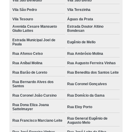
Vila São Benedito
Vila São Bento
Vila São Pedro
Vila Terezinha
Vila Tesouro
Águas da Prata
Avenida Cesare Mansueto
Estrada Doutor Altino
Giulio Lattes
Bondesan
Estrada Municipal Joel de
Eugênio de Mello
Paula
Rua Afonso Celso
Rua Ambrósio Molina
Rua Aníbal Molina
Rua Augusto Ferreira Vinhas
Rua Barão de Loreto
Rua Benedita dos Santos Leite
Rua Bernardo Alves dos
Rua Coronel Gonçalves
Santos
Rua Coronel João Cursino
Rua Domício da Gama
Rua Dona Eliza Joana
Rua Eloy Porto
Sattelmayer
Rua General Eugênio de
Rua Francisco Marciano Leite
Augusto Melo
Rua José Ferreira Vinhas
Rua José Leite da Silva