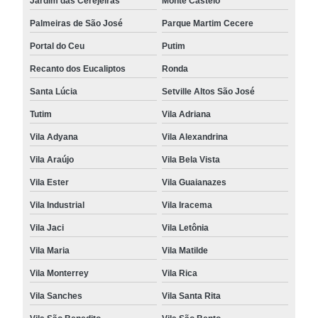
Jardim das Cerejeiras
Monte Castelo
Palmeiras de São José
Parque Martim Cecere
Portal do Ceu
Putim
Recanto dos Eucaliptos
Ronda
Santa Lúcia
Setville Altos São José
Tutim
Vila Adriana
Vila Adyana
Vila Alexandrina
Vila Araújo
Vila Bela Vista
Vila Ester
Vila Guaianazes
Vila Industrial
Vila Iracema
Vila Jaci
Vila Letônia
Vila Maria
Vila Matilde
Vila Monterrey
Vila Rica
Vila Sanches
Vila Santa Rita