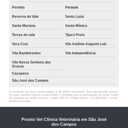
Perinho
Piedade
Reserva do Vale
Santa Luzia
Santa Mariana
Santa Mônica
Terras do vale
Tijuco Preto
Vera Cruz
Vila Antônio Augusto Luiz
Vila Bandeirantes
Vila Independência
Vila Nossa Senhora das
Graças
Caçapava
São José dos Campos
O conteúdo do texto desta página é de direito reservado. Sua reprodução, parcial
ou total, mesmo citando nossos links, é proibida sem a autorização do autor. Crime
de violação de direito autoral – artigo 184 do Código Penal –
Lei 9610/98 - Lei de
direitos autorais
.
Pronto Vet Clínica Veterinária em São José
dos Campos