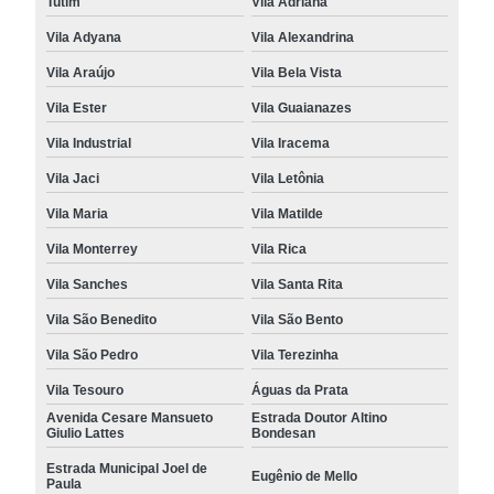
Tutim
Vila Adriana
Vila Adyana
Vila Alexandrina
Vila Araújo
Vila Bela Vista
Vila Ester
Vila Guaianazes
Vila Industrial
Vila Iracema
Vila Jaci
Vila Letônia
Vila Maria
Vila Matilde
Vila Monterrey
Vila Rica
Vila Sanches
Vila Santa Rita
Vila São Benedito
Vila São Bento
Vila São Pedro
Vila Terezinha
Vila Tesouro
Águas da Prata
Avenida Cesare Mansueto
Estrada Doutor Altino
Giulio Lattes
Bondesan
Estrada Municipal Joel de
Eugênio de Mello
Paula