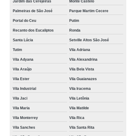
Jardim das Cerejeiras
Monte Castelo
Palmeiras de São José
Parque Martim Cecere
Portal do Ceu
Putim
Recanto dos Eucaliptos
Ronda
Santa Lúcia
Setville Altos São José
Tutim
Vila Adriana
Vila Adyana
Vila Alexandrina
Vila Araújo
Vila Bela Vista
Vila Ester
Vila Guaianazes
Vila Industrial
Vila Iracema
Vila Jaci
Vila Letônia
Vila Maria
Vila Matilde
Vila Monterrey
Vila Rica
Vila Sanches
Vila Santa Rita