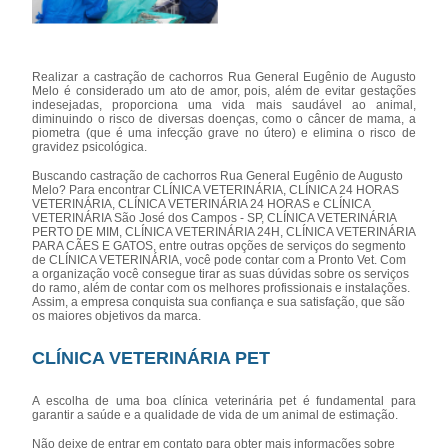
Realizar a castração de cachorros Rua General Eugênio de Augusto
Melo é considerado um ato de amor, pois, além de evitar gestações
indesejadas, proporciona uma vida mais saudável ao animal,
diminuindo o risco de diversas doenças, como o câncer de mama, a
piometra (que é uma infecção grave no útero) e elimina o risco de
gravidez psicológica.
Buscando castração de cachorros Rua General Eugênio de Augusto
Melo? Para encontrar CLÍNICA VETERINÁRIA, CLÍNICA 24 HORAS
VETERINÁRIA, CLÍNICA VETERINÁRIA 24 HORAS e CLÍNICA
VETERINÁRIA São José dos Campos - SP, CLÍNICA VETERINÁRIA
PERTO DE MIM, CLÍNICA VETERINÁRIA 24H, CLÍNICA VETERINÁRIA
PARA CÃES E GATOS, entre outras opções de serviços do segmento
de CLÍNICA VETERINÁRIA, você pode contar com a Pronto Vet. Com
a organização você consegue tirar as suas dúvidas sobre os serviços
do ramo, além de contar com os melhores profissionais e instalações.
Assim, a empresa conquista sua confiança e sua satisfação, que são
os maiores objetivos da marca.
CLÍNICA VETERINÁRIA PET
A escolha de uma boa clínica veterinária pet é fundamental para
garantir a saúde e a qualidade de vida de um animal de estimação.
Não deixe de entrar em contato para obter mais informações sobre