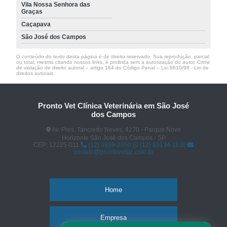
Vila Nossa Senhora das
Graças
Caçapava
São José dos Campos
O conteúdo do texto desta página é de direito reservado. Sua reprodução, parcial
ou total, mesmo citando nossos links, é proibida sem a autorização do autor. Crime
de violação de direito autoral – artigo 184 do Código Penal –
Lei 9610/98 - Lei de
direitos autorais
.
Pronto Vet Clínica Veterinária em São José
dos Campos
Av. Pres. Tancredo Neves, 4270 - Parque Novo
Horizonte São José dos Campos - SP
CEP: 12225-011
(12) 3939-2050
(12) 99134-1120
contato@prontovetsjc.com.br
Home
Empresa