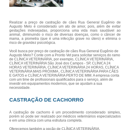
Realizar a preço de castração de cães Rua General Eugênio de
Augusto Melo é considerado um ato de amor, pois, além de evitar
gestações indesejadas, proporciona uma vida mais saudável ao
animal, diminuindo o risco de diversas doenças, como o câncer de
mama, a piometra (que é uma infecção grave no útero) e elimina o
risco de gravidez psicológica.
Você busca por preço de castração de cães Rua General Eugênio de
Augusto Melo? Conte com a Pronto Vet para solicitar serviços do ramo
de CLÍNICA VETERINÁRIA, por exemplo, CLÍNICA VETERINÁRIA,
CLÍNICA VETERINÁRIA São José dos Campos - SP, CLÍNICA 24
HORAS VETERINÁRIA, CLÍNICA VETERINÁRIA 24 HORAS, CLÍNICA
VETERINÁRIA MAIS PRÓXIMA , CLÍNICA VETERINÁRIA PARA CÃES
E GATOS e CLÍNICA VETERINÁRIA PERTO DE MIM. A empresa conta
com um time de profissionais qualificados para o serviço, além de
investir em equipamentos modernos, que se ajustam a sua
necessidade.
CASTRAÇÃO DE CACHORRO
A castração de cachorro é um procedimento considerado simples,
porém só pode ser realizado por médicos veterinários especializados
e em uma clínica com uma estrutura completa.
Oferecemos também a opção de CLÍNICA VETERINÁRIA,