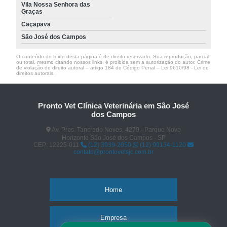
Vila Nossa Senhora das
Graças
Caçapava
São José dos Campos
O conteúdo do texto desta página é de direito reservado. Sua reprodução, parcial
ou total, mesmo citando nossos links, é proibida sem a autorização do autor. Crime
de violação de direito autoral – artigo 184 do Código Penal –
Lei 9610/98 - Lei de
direitos autorais
.
Pronto Vet Clínica Veterinária em São José
dos Campos
Av. Pres. Tancredo Neves, 4270 - Parque Novo
Horizonte São José dos Campos - SP
CEP: 12225-011
(12) 3939-2050
(12) 99134-1120
contato@prontovetsjc.com.br
Home
Empresa