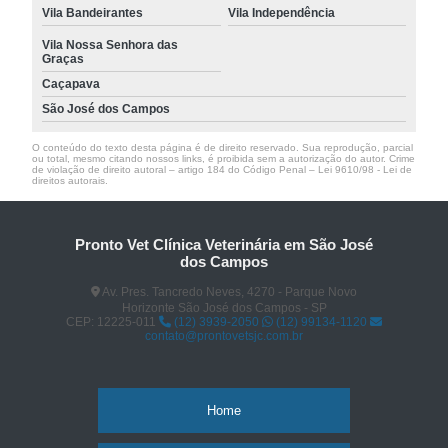
Vila Bandeirantes
Vila Independência
Vila Nossa Senhora das
Graças
Caçapava
São José dos Campos
O conteúdo do texto desta página é de direito reservado. Sua reprodução, parcial
ou total, mesmo citando nossos links, é proibida sem a autorização do autor. Crime
de violação de direito autoral – artigo 184 do Código Penal –
Lei 9610/98 - Lei de
direitos autorais
.
Pronto Vet Clínica Veterinária em São José
dos Campos
Av. Pres. Tancredo Neves, 4270 - Parque Novo
Horizonte São José dos Campos - SP
CEP: 12225-011
(12) 3939-2050
(12) 99134-1120
contato@prontovetsjc.com.br
Home