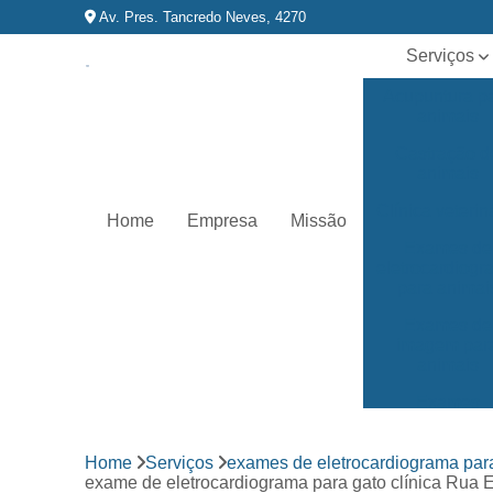
Av. Pres. Tancredo Neves, 4270
Serviços
Acupuntura p
animais
Castração d
animais
Clínica veterin
Home
Empresa
Missão
Exames de
eletrocardiog
para animai
Exames de
imagem par
animais
Exames
laboratoriai
Fisioterapia p
Home
Serviços
exames de eletrocardiograma par
animais
exame de eletrocardiograma para gato clínica Rua E