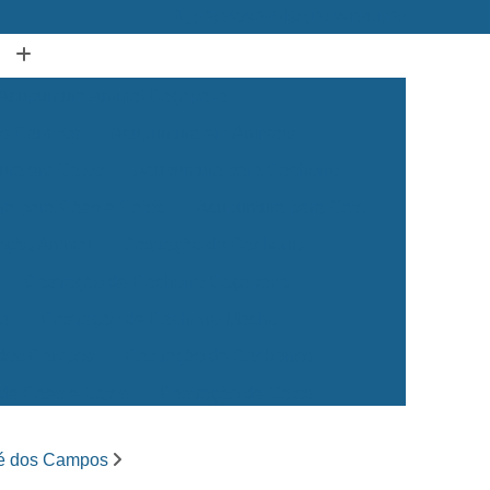
(12) 3939-2050
(12) 99134-1120
Acupuntura Animal Caçapava
dos Campos
Acupuntura em Animais
ura em Gatos
Acupuntura para Cachorro
ra para Cães e Gatos
Acupuntura para Gato
ação Animal
Castração de Cachorro
Castração de Cachorro Caçapava
ea
Castração de Cachorro Macho
 dos Campos
Castração de Cachorros
 de Cães e Gatos
Castração de Gatos
Veterinária 24 Horas
Clínica Veterinária 24h
sé dos Campos
Clínica Veterinária para Cães e Gatos