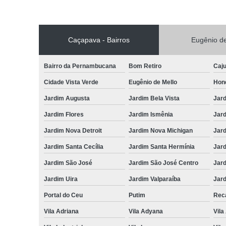
Caçapava - Bairros
Eugênio de
Bairro da Pernambucana
Bom Retiro
Caj
Cidade Vista Verde
Eugênio de Mello
Hon
Jardim Augusta
Jardim Bela Vista
Jar
Jardim Flores
Jardim Ismênia
Jard
Jardim Nova Detroit
Jardim Nova Michigan
Jard
Jardim Santa Cecília
Jardim Santa Hermínia
Jard
Jardim São José
Jardim São José Centro
Jar
Jardim Uira
Jardim Valparaíba
Jard
Portal do Ceu
Putim
Reca
Vila Adriana
Vila Adyana
Vila