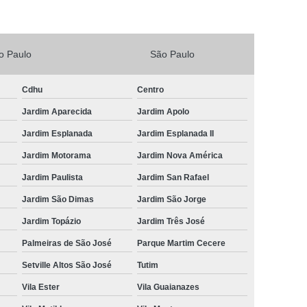
Vacina V4 para Gatos
Veterinario 24horas
Horas
Veterinária 24 Horas Perto de Mim
o Paulo
São Paulo
4h Perto de Mim
Veterinário 24 Horas
rinário 24 Horas Perto de Mim
Veterinário 24h
Cdhu
Centro
Jardim Aparecida
Jardim Apolo
eterinário 24hrs
Vet Popular 24 Horas
Jardim Esplanada
Jardim Esplanada II
ária Popular
Veterinária Popular 24 Horas
Jardim Motorama
Jardim Nova América
nário Popular
Veterinário Popular 24 Horas
Jardim Paulista
Jardim San Rafael
pular Perto de Mim
Veterinário Preço Popular
Jardim São Dimas
Jardim São Jorge
Jardim Topázio
Jardim Três José
Palmeiras de São José
Parque Martim Cecere
Setville Altos São José
Tutim
Vila Ester
Vila Guaianazes