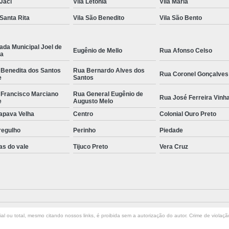
 Jaci
Vila Letônia
Vila Maria
 Santa Rita
Vila São Benedito
Vila São Bento
ada Municipal Joel de
Eugênio de Mello
Rua Afonso Celso
la
 Benedita dos Santos
Rua Bernardo Alves dos
Rua Coronel Gonçalves
e
Santos
 Francisco Marciano
Rua General Eugênio de
Rua José Ferreira Vinh
e
Augusto Melo
apava Velha
Centro
Colonial Ouro Preto
regulho
Perinho
Piedade
as do vale
Tijuco Preto
Vera Cruz
l ou total, mesmo citando nossos links, é proibida sem a autorização do autor. Crime de violaçã