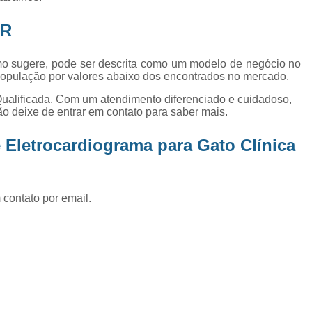
Exame de Ultrassom Abd
AR
Exame de Ultrassom Abdominal
Exame de Ultrassom de Gato
ermo sugere, pode ser descrita como um modelo de negócio no
 população por valores abaixo dos encontrados no mercado.
Exame de Ultrassom para Ga
ualificada. Com um atendimento diferenciado e cuidadoso,
Exames Laboratoriais em Animai
ão deixe de entrar em contato para saber mais.
Exames Laboratoriais para Cacho
 Eletrocardiograma para Gato Clínica
Exames Laboratoriais para Gat
Exames Laboratoriais Veterinários
Exames Laboratoriais Veterinários São
 contato por email.
Laboratório para Cães
Fisioterap
Fisioterapia Animal São Jos
Fisioterapia e Reabilitação Animal
Fisi
Fisioterapia para Cachorro
Fisiot