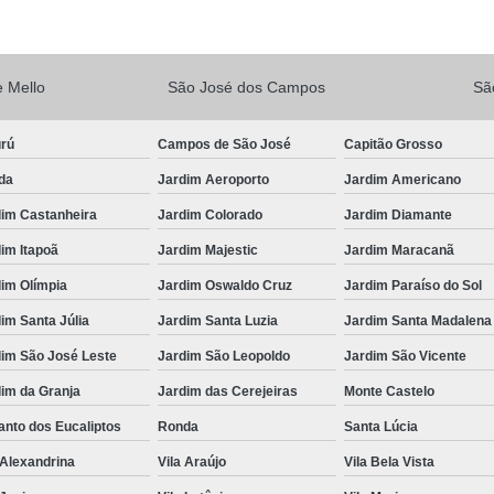
Vacina V10
Vacina V10 Importada
Veterinario 24hs
Veterinária 24 
 Mello
São José dos Campos
Sã
Veterinária 24h
Veterinária 2
Veterinário 24 Horas Mais Próximo
Vete
urú
Campos de São José
Capitão Grosso
da
Jardim Aeroporto
Jardim Americano
Veterinário 24h Perto de Mim
V
dim Castanheira
Jardim Colorado
Jardim Diamante
Veterinario a Preço Popular
Veterin
im Itapoã
Jardim Majestic
Jardim Maracanã
Veterinário 24 Horas Popular
Veteri
im Olímpia
Jardim Oswaldo Cruz
Jardim Paraíso do Sol
Veterinário Popular 24h
Veterinário Po
im Santa Júlia
Jardim Santa Luzia
Jardim Santa Madalena
dim São José Leste
Jardim São Leopoldo
Jardim São Vicente
im da Granja
Jardim das Cerejeiras
Monte Castelo
nto dos Eucaliptos
Ronda
Santa Lúcia
 Alexandrina
Vila Araújo
Vila Bela Vista