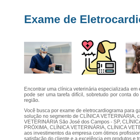
Microchipag
para animai
Exame de Eletrocardi
Ozonioterap
animal
Vacina par
animais
Veterinários 
horas
Veterinário
popular
Encontrar uma clínica veterinária especializada em
pode ser uma tarefa difícil, sobretudo por conta 
região.
Você busca por exame de eletrocardiograma para gat
solução no segmento de CLÍNICA VETERINÁRIA,
VETERINÁRIA São José dos Campos - SP, CLÍN
PRÓXIMA, CLÍNICA VETERINÁRIA, CLÍNICA VETERINÁ
aos investimentos da empresa com ótimos profissio
satisfação do cliente e a excelência em produtos e t