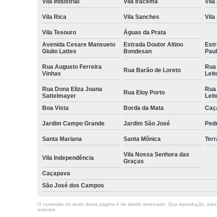
Vila Industrial
Vila Iracema
Vila
Vila Rica
Vila Sanches
Vila
Vila Tesouro
Águas da Prata
Avenida Cesare Mansueto
Estrada Doutor Altino
Estr
Giulio Lattes
Bondesan
Pau
Rua Augusto Ferreira
Rua
Rua Barão de Loreto
Vinhas
Leit
Rua Dona Eliza Joana
Rua
Rua Eloy Porto
Sattelmayer
Leit
Boa Vista
Borda da Mata
Caç
Jardim Campo Grande
Jardim São José
Ped
Santa Mariana
Santa Mônica
Terr
Vila Nossa Senhora das
Vila Independência
Graças
Caçapava
São José dos Campos
O conteúdo do texto desta página é de direito reservado. Sua reprodução, parcia
autorais
.