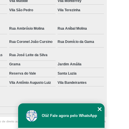
Vila Matilde
Vila Monterrey
Vila São Pedro
Vila Terezinha
Rua Ambrósio Molina
Rua Aníbal Molina
Rua Coronel João Cursino
Rua Domício da Gama
as
Rua José Leite da Silva
Grama
Jardim Amália
Reserva do Vale
Santa Luzia
Vila Antônio Augusto Luiz
Vila Bandeirantes
Olá! Fale agora pelo WhatsApp
o de direito autoral – artigo 184 do Código Penal –
Lei 9610/98 - Lei de direitos