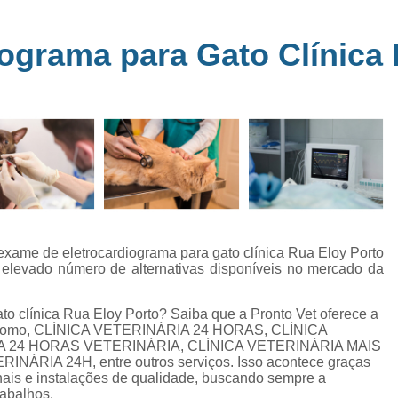
Clínica Veterinária Perto de Mim
Clíni
em
s
Clínica Veterinária Popular Caçapava
C
ograma para Gato Clínica 
ia
Clínica Veterinária Próximo de Mi
Exame de Eletrocardiograma em Animai
a
Exame de Eletrocardiograma em Cãe
24
Exame de Eletrocardiograma para Animai
Exame de Eletrocardio
s
Exame de Eletrocardiograma 
 exame de eletrocardiograma para gato clínica Rua Eloy Porto
Exame de Eletrocardio
do elevado número de alternativas disponíveis no mercado da
Exame de Eletrocardiograma para Gat
o clínica Rua Eloy Porto? Saiba que a Pronto Vet oferece a
Exame de Raio X do Tórax para Ca
 como, CLÍNICA VETERINÁRIA 24 HORAS, CLÍNICA
Exame de Raio X para Cacho
ICA 24 HORAS VETERINÁRIA, CLÍNICA VETERINÁRIA MAIS
RIA 24H, entre outros serviços. Isso acontece graças
Exame de Ultrassom Abdominal Cão
nais e instalações de qualidade, buscando sempre a
rabalhos.