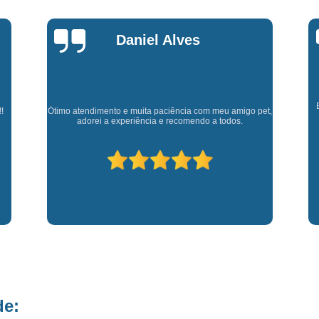
Fisioterapia para Pequenos Animais
Fis
Microchip para Cães
Microchipage
Marly Rosa
Microchipagem em Cachorros
Microchi
Microchipagem p
Microchipagem para Cachorro São Jo
Cl
Experiência muito boa, trata meus animaizinhos super
et,
bem além de ter ótimos doutores que estão sempre
Microchipagem para Gatos
Ozoniote
p
disponíveis para retirar dúvidas.
Ozonioterapia em Cães
Ozonioterap
Ozonioterapia para Cachorro
Ozonioterapia para Cachorro São J
Ozonioterapia para Cães I
Vacina Antirrábica para Cach
Vacina contra Raiva para Cacho
Vacina de Giárdia para Cães
Vacina 
de:
Vacina para Cachorros Caçapava
V