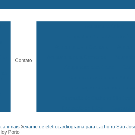
ara
Acupuntura Animal
Acupuntura Animal São José 
e
Acupuntura em Cachorro
Acupunt
Acupuntura para Cachorros
Acupuntu
ária
Contato
Acupuntura para Gatos
Castr
rama
Castração de Cachorro Adulto
s
Castração de Cachorro Fêm
a
Castração de Cachorro São José
Castração de Cães
Castração
s
Clínica 24 Horas Veterinária
Clínica 
ara
a animais
exame de eletrocardiograma para cachorro São Jo
Clínica Veterinária Mais Próxima
loy Porto