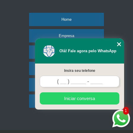
Home
Empresa
Olá! Fale agora pelo WhatsApp
Missão
Serviços
Insira seu telefone
Contato
Iniciar conversa
Mapa do site
1