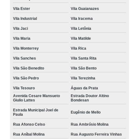
Vila Ester
Vila Guaianazes
Vila Industrial
Vila Iracema
Vila Jaci
Vila Letônia
Vila Maria
Vila Matilde
Vila Monterrey
Vila Rica
Vila Sanches
Vila Santa Rita
Vila São Benedito
Vila São Bento
Vila São Pedro
Vila Terezinha
Vila Tesouro
Águas da Prata
Avenida Cesare Mansueto
Estrada Doutor Altino
Giulio Lattes
Bondesan
Estrada Municipal Joel de
Eugênio de Mello
Paula
Rua Afonso Celso
Rua Ambrósio Molina
Rua Aníbal Molina
Rua Augusto Ferreira Vinhas