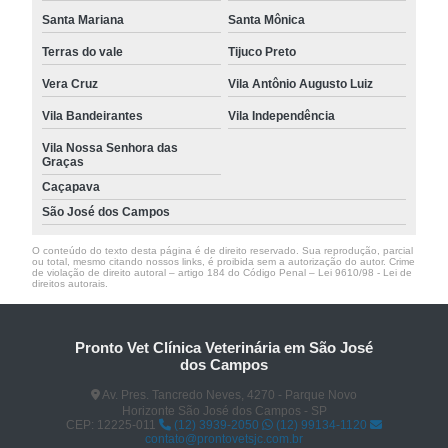
Santa Mariana
Santa Mônica
Terras do vale
Tijuco Preto
Vera Cruz
Vila Antônio Augusto Luiz
Vila Bandeirantes
Vila Independência
Vila Nossa Senhora das
Graças
Caçapava
São José dos Campos
O conteúdo do texto desta página é de direito reservado. Sua reprodução, parcial
ou total, mesmo citando nossos links, é proibida sem a autorização do autor. Crime
de violação de direito autoral – artigo 184 do Código Penal –
Lei 9610/98 - Lei de
direitos autorais
.
Pronto Vet Clínica Veterinária em São José
dos Campos
Av. Pres. Tancredo Neves, 4270 - Parque Novo
Horizonte São José dos Campos - SP
CEP: 12225-011
(12) 3939-2050
(12) 99134-1120
contato@prontovetsjc.com.br