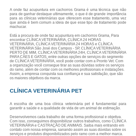
A onde faz acupuntura em cachorros Grama é uma técnica que não
para de ganhar destaque ultimamente, o que é de grande importância
para as clínicas veterinárias que oferecem esse tratamento, uma vez
que ainda é bem comum a ideia de que esse tipo de tratamento pode
machucar.
Está a procura de onde faz acupuntura em cachorros Grama, Para
encontrar CLÍNICA VETERINÁRIA, CLÍNICA 24 HORAS
VETERINÁRIA, CLÍNICA VETERINÁRIA 24 HORAS e CLÍNICA
VETERINÁRIA São José dos Campos - SP, CLÍNICA VETERINÁRIA
PERTO DE MIM, CLÍNICA VETERINÁRIA 24H, CLÍNICA VETERINÁRIA
PARA CÃES E GATOS, entre outras opções de serviços do segmento
de CLÍNICA VETERINÁRIA, você pode contar com a Pronto Vet. Com
a organização você consegue tirar as suas dúvidas sobre os serviços
do ramo, além de contar com os melhores profissionais e instalações.
Assim, a empresa conquista sua confiança e sua satisfação, que são
os maiores objetivos da marca.
CLÍNICA VETERINÁRIA PET
A escolha de uma boa clínica veterinária pet é fundamental para
garantir a saúde e a qualidade de vida de um animal de estimação.
Desenvolvemos cada trabalho de uma forma profissional e objetiva.
Com isso, conseguimos disponibilizar outros trabalhos, como CLÍNICA
VETERINÁRIA e CASTRAÇÃO DE ANIMAIS. Saiba mais entrando em
contato com nossa empresa, sanando assim as suas dúvidas sobre os
serviços e produtos disponibilizados pelo ramo com a melhor marca.