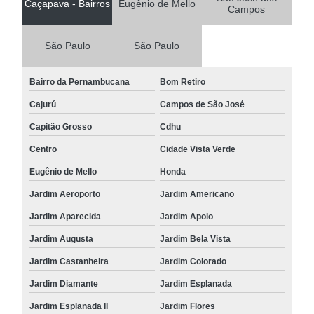
Caçapava - Bairros
Eugênio de Mello
Campos
São Paulo
São Paulo
Bairro da Pernambucana
Bom Retiro
Cajurú
Campos de São José
Capitão Grosso
Cdhu
Centro
Cidade Vista Verde
Eugênio de Mello
Honda
Jardim Aeroporto
Jardim Americano
Jardim Aparecida
Jardim Apolo
Jardim Augusta
Jardim Bela Vista
Jardim Castanheira
Jardim Colorado
Jardim Diamante
Jardim Esplanada
Jardim Esplanada II
Jardim Flores