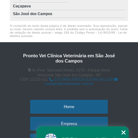
Caçapava
São José dos Campos
O conteúdo do texto desta página é de direito reservado. Sua reprodução, parcial
ou total, mesmo citando nossos links, é proibida sem a autorização do autor. Crime
de violação de direito autoral – artigo 184 do Código Penal –
Lei 9610/98 - Lei de
direitos autorais
.
Pronto Vet Clínica Veterinária em São José
dos Campos
Av. Pres. Tancredo Neves, 4270 - Parque Novo
Horizonte São José dos Campos - SP
CEP: 12225-011
(12) 3939-2050
(12) 99134-1120
contato@prontovetsjc.com.br
Home
Empresa