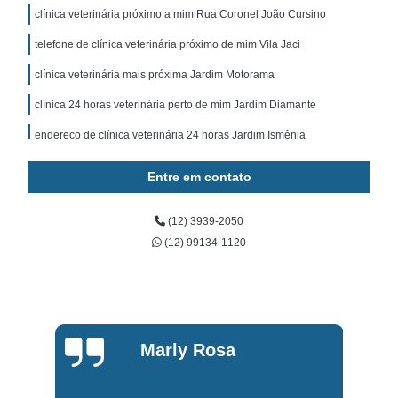
clínica veterinária próximo a mim Rua Coronel João Cursino
telefone de clínica veterinária próximo de mim Vila Jaci
clínica veterinária mais próxima Jardim Motorama
clínica 24 horas veterinária perto de mim Jardim Diamante
endereço de clínica veterinária 24 horas Jardim Ismênia
endereço de clínica veterinária pet Rua Dona Eliza Joana
Entre em contato
Sattelmayer
clínica veterinária popular contato Rua Francisco Marciano Leite
(12) 3939-2050
clínica veterinária 24 horas Santa Mônica
(12) 99134-1120
telefone de clínica veterinária popular Santa Luzia
telefone de clínica 24 horas veterinária perto de mim Rua Barão de
Loreto
clínica veterinária para cães e gatos contato Ronda
Marly Rosa
endereço de clínica veterinária próximo de mim Vila Antônio
Augusto Luiz