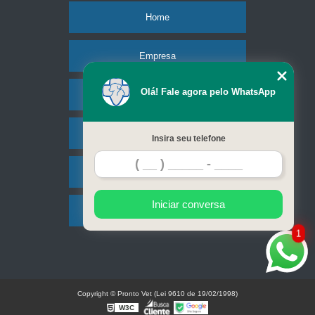
Home
Empresa
Olá! Fale agora pelo WhatsApp
Missão
Serviços
Insira seu telefone
Contato
Iniciar conversa
Mapa do site
1
Copyright © Pronto Vet (Lei 9610 de 19/02/1998)
W3C