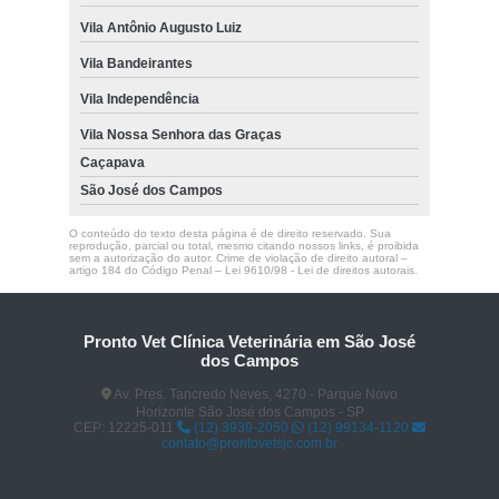
Vila Antônio Augusto Luiz
Vila Bandeirantes
Vila Independência
Vila Nossa Senhora das Graças
Caçapava
São José dos Campos
O conteúdo do texto desta página é de direito reservado. Sua
reprodução, parcial ou total, mesmo citando nossos links, é proibida
sem a autorização do autor. Crime de violação de direito autoral –
artigo 184 do Código Penal –
Lei 9610/98 - Lei de direitos autorais
.
Pronto Vet Clínica Veterinária em São José
dos Campos
Av. Pres. Tancredo Neves, 4270 - Parque Novo
Horizonte São José dos Campos - SP
CEP: 12225-011
(12) 3939-2050
(12) 99134-1120
contato@prontovetsjc.com.br