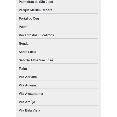
Palmeiras de São José
endereço de clínica veterinária próximo a mim Santa Lúcia
Parque Martim Cecere
telefone de clínica 24 horas veterinária Rua Benedita dos Santos
Leite
Portal do Ceu
clínica veterinária perto de mim Pedregulho
Putim
endereço de clínica 24 horas veterinária perto de mim Estrada
Recanto dos Eucaliptos
Municipal Joel de Paula
Ronda
Santa Lúcia
Setville Altos São José
Tutim
Vila Adriana
Vila Adyana
Vila Alexandrina
Vila Araújo
Vila Bela Vista