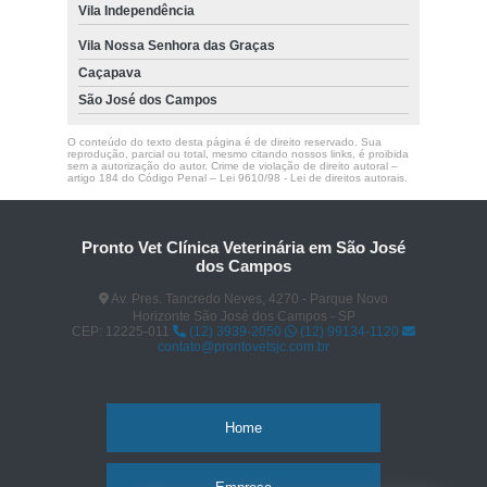
Vila Independência
Vila Nossa Senhora das Graças
Caçapava
São José dos Campos
O conteúdo do texto desta página é de direito reservado. Sua
reprodução, parcial ou total, mesmo citando nossos links, é proibida
sem a autorização do autor. Crime de violação de direito autoral –
artigo 184 do Código Penal –
Lei 9610/98 - Lei de direitos autorais
.
Pronto Vet Clínica Veterinária em São José
dos Campos
Av. Pres. Tancredo Neves, 4270 - Parque Novo
Horizonte São José dos Campos - SP
CEP: 12225-011
(12) 3939-2050
(12) 99134-1120
contato@prontovetsjc.com.br
Home