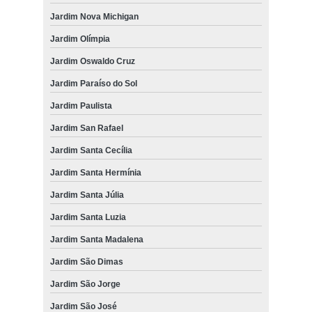
onde fazer fisioterapia em gatos Santa Lúcia
Jardim Nova Michigan
Jardim Olímpia
fisioterapia para cães valores Campos de São José
Jardim Oswaldo Cruz
fisioterapia animal valores Vila Araújo
Jardim Paraíso do Sol
fisioterapia em cachorro valores Águas da Prata
Jardim Paulista
fisioterapia em gatos valores Terras do vale
Jardim San Rafael
fisioterapia em gatos Vila Araújo
Jardim Santa Cecília
onde fazer fisioterapia em gatos Rua Dona Eliza Joana Sattelmayer
Jardim Santa Hermínia
fisioterapia e reabilitação animal Vila Antônio Augusto Luiz
Jardim Santa Júlia
fisioterapia e reabilitação animal valores Jardim Uira
Jardim Santa Luzia
fisioterapia para pequenos animais valores Jardim Santa Hermínia
Jardim Santa Madalena
fisioterapia em cachorro Jardim Paulista
Jardim São Dimas
Jardim São Jorge
Jardim São José