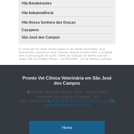
Vila Bandeirantes
Vila Independência
Vila Nossa Senhora das Graças
Caçapava
São José dos Campos
O conteúdo do texto desta página é de direito reservado. Sua
reprodução, parcial ou total, mesmo citando nossos links, é proibida
sem a autorização do autor. Crime de violação de direito autoral –
artigo 184 do Código Penal –
Lei 9610/98 - Lei de direitos autorais
.
Pronto Vet Clínica Veterinária em São José
dos Campos
Av. Pres. Tancredo Neves, 4270 - Parque Novo
Horizonte São José dos Campos - SP
CEP: 12225-011
(12) 3939-2050
(12) 99134-1120
contato@prontovetsjc.com.br
Home