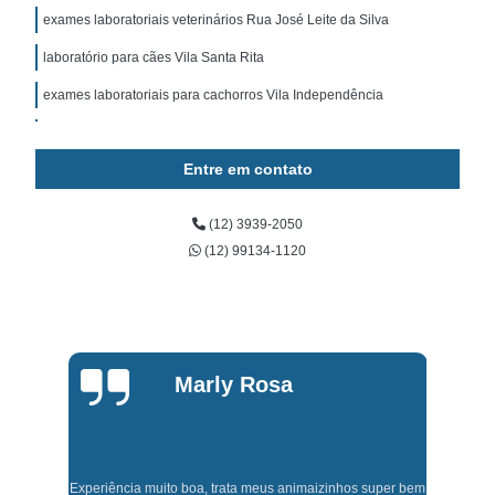
exames laboratoriais veterinários Rua José Leite da Silva
laboratório para cães Vila Santa Rita
exames laboratoriais para cachorros Vila Independência
exames laboratoriais gatos agendar Jardim Flores
Entre em contato
onde fazer exame bioquímico em cães Rua Eloy Porto
onde fazer exames laboratoriais para gatos Rua Benedita dos
Santos Leite
(12) 3939-2050
(12) 99134-1120
exames laboratoriais gatos Santa Mônica
exame bioquímico em cães Vila Terezinha
onde fazer exames laboratoriais para cães Centro
exames laboratoriais em animais agendar Rua Benedita dos Santos
Marly Rosa
Leite
exames laboratoriais cachorros Vera Cruz
exames laboratoriais para cães agendar Jardim Santa Luzia
Experiência muito boa, trata meus animaizinhos super bem