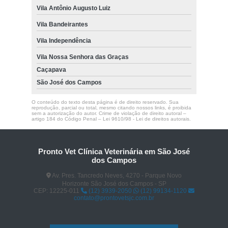
Vila Antônio Augusto Luiz
Vila Bandeirantes
Vila Independência
Vila Nossa Senhora das Graças
Caçapava
São José dos Campos
O conteúdo do texto desta página é de direito reservado. Sua
reprodução, parcial ou total, mesmo citando nossos links, é proibida
sem a autorização do autor. Crime de violação de direito autoral –
artigo 184 do Código Penal –
Lei 9610/98 - Lei de direitos autorais
.
Pronto Vet Clínica Veterinária em São José
dos Campos
Av. Pres. Tancredo Neves, 4270 - Parque Novo
Horizonte São José dos Campos - SP
CEP: 12225-011
(12) 3939-2050
(12) 99134-1120
contato@prontovetsjc.com.br