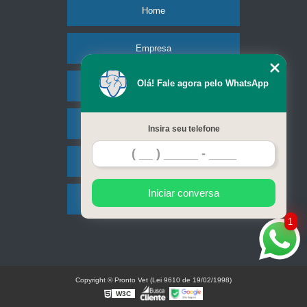
Home
Empresa
Olá! Fale agora pelo WhatsApp
Missão
Serviços
Insira seu telefone
Contato
Iniciar conversa
Mapa do site
1
Copyright © Pronto Vet (Lei 9610 de 19/02/1998)
W3C