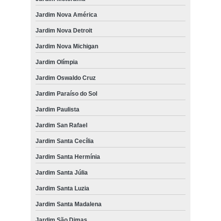
microchipagem em animais Jardim Motorama
Jardim Nova América
microchip para cães Jardim São José Leste
Jardim Nova Detroit
microchipagem cachorro marcar Jardim das Cerejeiras
Jardim Nova Michigan
microchipagem em gatos Grama
Jardim Olímpia
microchipagem gatos marcar Centro
Jardim Oswaldo Cruz
microchipagem para cachorro Centro
Jardim Paraíso do Sol
microchip para cachorros marcar Jardim Três José
Jardim Paulista
Jardim San Rafael
Jardim Santa Cecília
Jardim Santa Hermínia
Jardim Santa Júlia
Jardim Santa Luzia
Jardim Santa Madalena
Jardim São Dimas