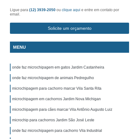
Ligue para
(12) 3939-2050
ou
clique aqui
e entre em contato por
email.
Solicite um orçamento
MENU
onde faz microchipagem em gatos Jardim Castanheira
onde faz microchipagem de animais Pedregulho
microchipagem para cachorro marcar Vila Santa Rita
microchipagem em cachorros Jardim Nova Michigan
microchipagem para cães marcar Vila Antônio Augusto Luiz
microchip para cachorros Jardim São José Leste
onde faz microchipagem para cachorro Vila Industrial