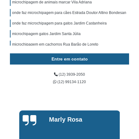
microchipagem de animais marcar Vila Adriana
onde faz microchipagem para cães Estrada Doutor Altino Bondesan
onde faz microchipagem para gatos Jardim Castanheira
microchipagem gatos Jardim Santa Júlia
microchipagem em cachorros Rua Barão de Loreto
microchip para cachorros marcar Jardim Ismênia
Entre em contato
microchipagem para cachorro Centro
(12) 3939-2050
microchipagem em animais marcar Jardim Paraíso do Sol
(12) 99134-1120
onde faz microchipagem para gatos Jardim São José
microchipagem em gatos marcar Rua Domício da Gama
microchipagem de animais marcar Jardim Olímpia
microchipagem de animais Jardim Esplanada II
Marly Rosa
onde faz microchipagem gatos Vila Tesouro