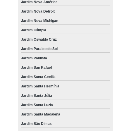
Jardim Nova América
onde faz microchipagem cachorro Vila Industrial
Jardim Nova Detroit
microchipagem em cachorros marcar Rua Augusto Ferreira Vinhas
Jardim Nova Michigan
onde tem microchip para cachorros Jardim Três José
Jardim Olímpia
microchipagem gatos marcar Vila Terezinha
Jardim Oswaldo Cruz
microchipagem em animais marcar Santa Mônica
Jardim Paraíso do Sol
Jardim Paulista
Jardim San Rafael
Jardim Santa Cecília
Jardim Santa Hermínia
Jardim Santa Júlia
Jardim Santa Luzia
Jardim Santa Madalena
Jardim São Dimas