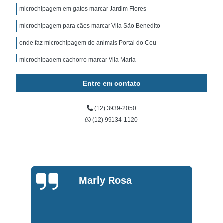
microchipagem em gatos marcar Jardim Flores
microchipagem para cães marcar Vila São Benedito
onde faz microchipagem de animais Portal do Ceu
microchipagem cachorro marcar Vila Maria
microchipagem em cachorros Vila Industrial
Entre em contato
microchipagem para gatos Jardim Ismênia
(12) 3939-2050
onde faz microchipagem em gatos Rua Afonso Celso
(12) 99134-1120
onde faz microchipagem para gatos Honda
onde tem microchip para cães Centro
onde faz microchipagem para cães Vila Independência
microchipagem de animais Tijuco Preto
Marly Rosa
microchip para cachorros marcar Jardim Nova América
microchipagem cachorro Rua Barão de Loreto