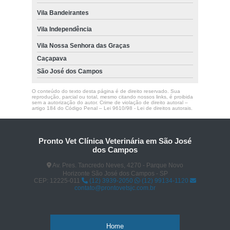
Vila Bandeirantes
Vila Independência
Vila Nossa Senhora das Graças
Caçapava
São José dos Campos
O conteúdo do texto desta página é de direito reservado. Sua
reprodução, parcial ou total, mesmo citando nossos links, é proibida
sem a autorização do autor. Crime de violação de direito autoral –
artigo 184 do Código Penal –
Lei 9610/98 - Lei de direitos autorais
.
Pronto Vet Clínica Veterinária em São José
dos Campos
Av. Pres. Tancredo Neves, 4270 - Parque Novo
Horizonte São José dos Campos - SP
CEP: 12225-011
(12) 3939-2050
(12) 99134-1120
contato@prontovetsjc.com.br
Home