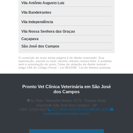
Vila Antônio Augusto Luiz
Vila Bandeirantes
Vila Independência
Vila Nossa Senhora das Graças
Caçapava
São José dos Campos
O conteúdo do texto desta página é de direito reservado. Sua
reprodução, parcial ou total, mesmo citando nossos links, é proibida
sem a autorização do autor. Crime de violação de direito autoral –
artigo 184 do Código Penal –
Lei 9610/98 - Lei de direitos autorais
.
Pronto Vet Clínica Veterinária em São José
dos Campos
Av. Pres. Tancredo Neves, 4270 - Parque Novo
Horizonte São José dos Campos - SP
CEP: 12225-011
(12) 3939-2050
(12) 99134-1120
contato@prontovetsjc.com.br