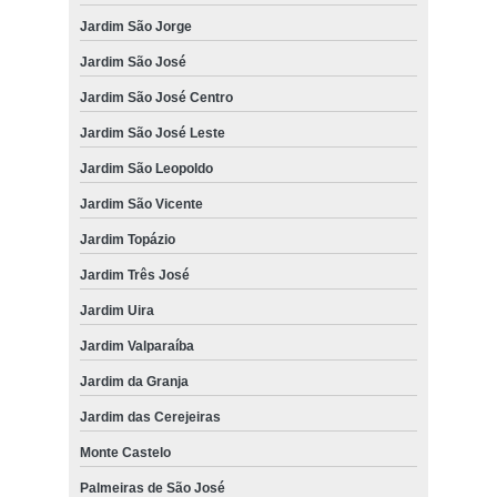
exame de eletrocardiograma para cachorros e gatos clínica Jardim
Jardim São Jorge
Uira
Jardim São José
onde fazer exame de eletrocardiograma para cachorros e gatos
Rua Eloy Porto
Jardim São José Centro
exame de eletrocardiograma em cães clínica Jardim Flores
Jardim São José Leste
onde fazer exame de eletrocardiograma em gatos Jardim Nova
Jardim São Leopoldo
América
Jardim São Vicente
exame de eletrocardiograma para cachorros e gatos Boa Vista
Jardim Topázio
exame de eletrocardiograma em cachorro Rua José Ferreira Vinhas
Jardim Três José
exame de eletrocardiograma canino clínica Jardim São Leopoldo
Jardim Uira
Jardim Valparaíba
Jardim da Granja
Jardim das Cerejeiras
Monte Castelo
Palmeiras de São José