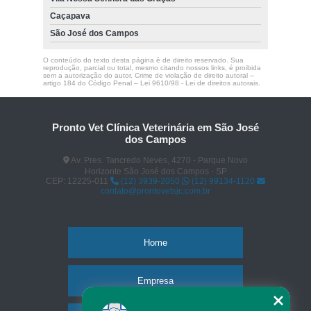
Caçapava
São José dos Campos
O conteúdo do texto desta página é de direito reservado. Sua
reprodução, parcial ou total, mesmo citando nossos links, é proibida
sem a autorização do autor. Crime de violação de direito autoral –
artigo 184 do Código Penal –
Lei 9610/98 - Lei de direitos autorais
.
Pronto Vet Clínica Veterinária em São José
dos Campos
Av. Pres. Tancredo Neves, 4270 - Parque Novo
Horizonte São José dos Campos - SP
CEP: 12225-011
(12) 3939-2050
(12) 99134-1120
contato@prontovetsjc.com.br
Home
Empresa